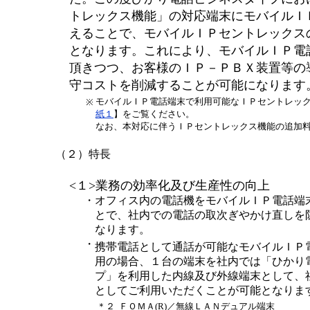
トレックス機能」の対応端末にモバイルＩ
えることで、モバイルＩＰセントレックス
となります。これにより、モバイルＩＰ電
頂きつつ、お客様のＩＰ－ＰＢＸ装置等の
守コストを削減することが可能になります
モバイルＩＰ電話端末で利用可能なＩＰセントレッ
※
紙１
】をご覧ください。
なお、本対応に伴うＩＰセントレックス機能の追加
（２）特長
<１>業務の効率化及び生産性の向上
・
オフィス内の電話機をモバイルＩＰ電話端
とで、社内での電話の取次ぎやかけ直しを
なります。
・
携帯電話として通話が可能なモバイルＩＰ
用の場合、１台の端末を社内では「ひかり
プ」を利用した内線及び外線端末として、
としてご利用いただくことが可能となりま
＊２
ＦＯＭＡ(R)／無線ＬＡＮデュアル端末