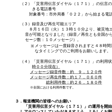
（２）
「災害用伝言ダイヤル（１７１）」の伝言の
きる電話番号
対象番号：市外局番「０２２」から始まる電
（３）録音及び再生可能エリア
８月１６日（火）１３時１０分より、被災地エ
音が可能となりました（録音／再生とも全国か
セージ数：１０メッセージ）。
メッセージは一度録音されますと４８時間
※
なタイミングでのご利用をお願いします。
（４）
「災害用伝言ダイヤル（１７１）」の利用状
時００分現在）
メッセージ録音件数
：
約 ９，１２０件
メッセージ再生件数
：
約１７，０６０件
総利用件数
：
約２６，１８０件
※全国における利用件数です。
３．報道機関の皆様へのお願い
「災害用伝言ダイヤル（１７１）」の運用を開始
しアナウンスしていただきますよう、よろしくお願