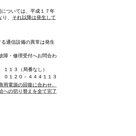
については、平成１７年
なり、
それ以降は発生して
る通信設備の異常は発生
故障・修理受付へお問合わ
先
１１３（局番なし）
先
０１２０－４４４１１３
商用電源の回復に合わせ、
給への切り替えを全て完了