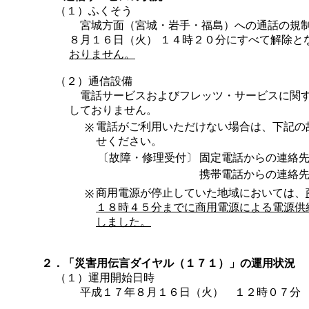
（１）ふくそう
宮城方面（宮城・岩手・福島）への通話の規制
８月１６日（火） １４時２０分にすべて解除と
おりません。
（２）通信設備
電話サービスおよびフレッツ・サービスに関す
しておりません。
電話がご利用いただけない場合は、下記の
※
せください。
〔故障・修理受付〕
固定電話からの連絡
携帯電話からの連絡
商用電源が停止していた地域においては、
※
１８時４５分までに商用電源による電源供
しました。
２．「災害用伝言ダイヤル（１７１）」の運用状況
（１）運用開始日時
平成１７年８月１６日（火） １２時０７分