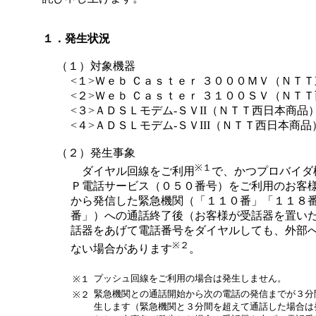
１．発生状況
（１）対象機器
<１>
Ｗｅｂ Ｃａｓｔｅｒ ３０００ＭＶ（ＮＴ
<２>
Ｗｅｂ Ｃａｓｔｅｒ ３１００ＳＶ（ＮＴ
<３>
ＡＤＳＬモデム‐ＳＶII（ＮＴＴ西日本商品
<４>
ＡＤＳＬモデム‐ＳＶIII（ＮＴＴ西日本商品
（２）発生事象
※１
ダイヤル回線をご利用
で、かつプロバイダ
Ｐ電話サービス（０５０番号）をご利用のお客
から発信した緊急機関（「１１０番」「１１８
番」）への通話終了後（お客様が受話器を置い
話器をあげて電話番号をダイヤルしても、外部
※２
ない場合があります
。
プッシュ回線をご利用の場合は発生しません。
※１
緊急機関との通話開始から次の電話の発信までが３分
※２
生します（緊急機関と３分間を超えて通話した場合は