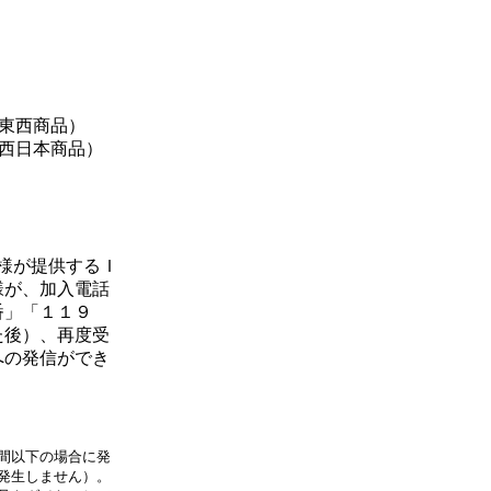
Ｔ東西商品）
Ｔ西日本商品）
）
）
様が提供するＩ
様が、加入電話
番」「１１９
た後）、再度受
への発信ができ
間以下の場合に発
発生しません）。