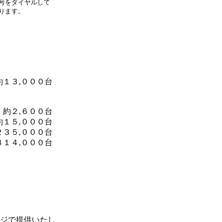
号をダイヤルして
ります。
。
約１３,０００台
約２,６００台
約１５,０００台
２３５,０００台
３１４,０００台
ジで提供いたし