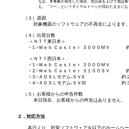
なお、本事象が発生した場合、受話器を上げて電話番
も、「ツー」というダイヤルトーンが流れたままにな
（３）原因
対象機器のソフトウェアの不具合によります
（４）出荷台数
＜ＮＴＴ東日本＞
<１>Ｗｅｂ Ｃａｓｔｅｒ ３０００ＭＶ
＜ＮＴＴ西日本＞
<１>Ｗｅｂ Ｃａｓｔｅｒ ３０００ＭＶ
<２>Ｗｅｂ Ｃａｓｔｅｒ ３１００ＳＶ
<３>ＡＤＳＬモデム‐ＳＶII
約
<４>ＡＤＳＬモデム‐ＳＶIII
約
（５）お客様からの申告件数
本日現在、お客様からの申告はありません。
２．対応方法
本日より、対策ソフトウェアを以下のホームペー