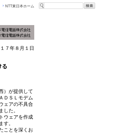
NTT東日本ホーム
１７年８月１日
ける
西）が提供して
ＡＤＳＬモデム
ウェアの不具合
ました。
トウェアを作成
ます。
たことを深くお