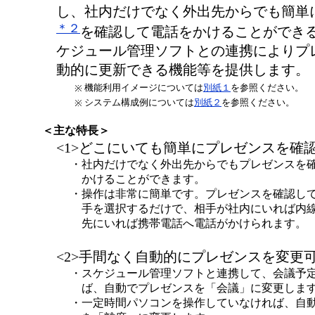
し、社内だけでなく外出先からでも簡単
＊２
を確認して電話をかけることができ
ケジュール管理ソフトとの連携によりプ
動的に更新できる機能等を提供します。
機能利用イメージについては
別紙１
を参照ください。
※
システム構成例については
別紙２
を参照ください。
※
＜主な特長＞
<1>どこにいても簡単にプレゼンスを確
・
社内だけでなく外出先からでもプレゼンスを
かけることができます。
・
操作は非常に簡単です。プレゼンスを確認し
手を選択するだけで、相手が社内にいれば内
先にいれば携帯電話へ電話がかけられます。
<2>手間なく自動的にプレゼンスを変更
・
スケジュール管理ソフトと連携して、会議予
ば、自動でプレゼンスを「会議」に変更しま
・
一定時間パソコンを操作していなければ、自