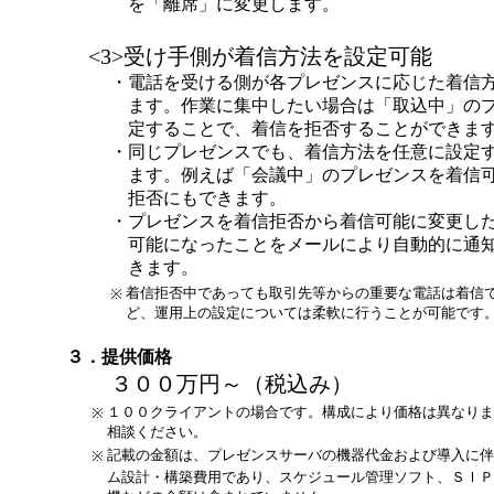
を「離席」に変更します。
<3>受け手側が着信方法を設定可能
・
電話を受ける側が各プレゼンスに応じた着信
ます。作業に集中したい場合は「取込中」の
定することで、着信を拒否することができま
・
同じプレゼンスでも、着信方法を任意に設定
ます。例えば「会議中」のプレゼンスを着信
拒否にもできます。
・
プレゼンスを着信拒否から着信可能に変更し
可能になったことをメールにより自動的に通
きます。
着信拒否中であっても取引先等からの重要な電話は着信
※
ど、運用上の設定については柔軟に行うことが可能です
３．提供価格
３００万円～（税込み）
１００クライアントの場合です。構成により価格は異なりま
※
相談ください。
記載の金額は、プレゼンスサーバの機器代金および導入に伴
※
ム設計・構築費用であり、スケジュール管理ソフト、ＳＩＰ