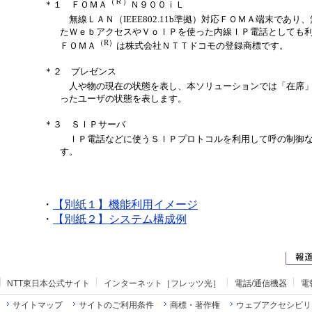
（Ｒ）
＊１ ＦＯＭＡ
Ｎ９００ｉＬ
無線ＬＡＮ（IEEE802.11b準拠）対応ＦＯＭＡ端末であり
たＷｅｂアクセスやＶｏＩＰを使った内線ＩＰ電話としても
（R）
ＦＯＭＡ
は株式会社ＮＴＴドコモの登録商標です。
＊２ プレゼンス
人や物の現在の状態を表し、本ソリューションでは「在席」
ったユーザの状態を表します。
＊３ ＳＩＰサーバ
ＩＰ電話などに使うＳＩＰプロトコルを利用して呼の制御な
す。
・
【別紙１】機能利用イメージ
・
【別紙２】システム構成例
NTT東日本公式サイト
インターネット［フレッツ光］
電話/通信機器
電
サイトマップ
サイトのご利用条件
商標・著作権
ウェブアクセシビリ