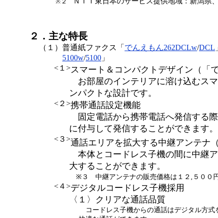
ＮＴＴ東日本のサービス提供地域：新潟県
※２
２．主な特長
（１）
普通紙ファクス「
でんえもん262DCLw
/
DCL
5100w
/
5100
」
<１>
スマート＆コンパクトデザイン（「でんえ
お部屋のインテリアに溶け込むスマ
ンパクトな設計です。
<２>
携帯通話設定機能
固定電話から携帯電話へ発信する際
に付与して発信することができます。
<３>
通話エリアを拡大する中継アンテナ
本体とコードレス子機の間に中継ア
大することができます。
※３ 中継アンテナの販売価格は１２,５００円
<４>
デジタルコードレス子機採用
〈１〉クリアな通話品質
コードレス子機からの通話はデジタル方式