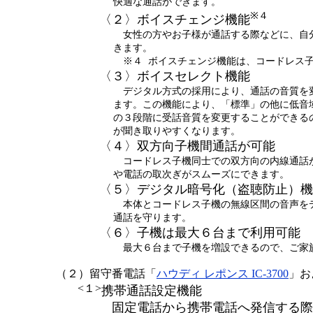
快適な通話ができます。
※４
〈２〉ボイスチェンジ機能
女性の方やお子様が通話する際などに、自
きます。
※４ ボイスチェンジ機能は、コードレス子
〈３〉ボイスセレクト機能
デジタル方式の採用により、通話の音質を
ます。この機能により、「標準」の他に低音
の３段階に受話音質を変更することができる
が聞き取りやすくなります。
〈４〉双方向子機間通話が可能
コードレス子機同士での双方向の内線通話
や電話の取次ぎがスムーズにできます。
〈５〉デジタル暗号化（盗聴防止）機
本体とコードレス子機の無線区間の音声を
通話を守ります。
〈６〉子機は最大６台まで利用可能
最大６台まで子機を増設できるので、ご家
（２）
留守番電話「
ハウディ レポンス IC-3700
」お
<１>
携帯通話設定機能
固定電話から携帯電話へ発信する際