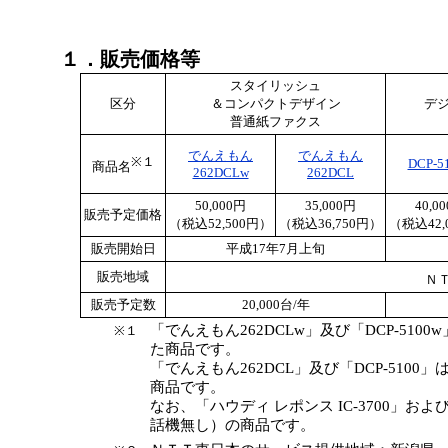
１．販売価格等
スタイリッシュ
区分
＆コンパクトデザイン
デ
普通紙ファクス
でんえもん
でんえもん
※１
DCP-5
商品名
262DCLw
262DCL
50,000円
35,000円
40,0
販売予定価格
（税込52,500円）
（税込36,750円）
（税込42,
販売開始日
平成17年7月上旬
販売地域
Ｎ
販売予定数
20,000台/年
「でんえもん262DCLw」及び「DCP-5
※１
た商品です。
「でんえもん262DCL」及び「DCP-51
商品です。
なお、「ハウディ レポンス IC-3700」お
話機無し）の商品です。