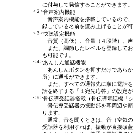
に付与して発信することができます。
<２>
音声案内機能
音声案内機能を搭載しているので、
録している名前を読み上げることが可
<３>
快聴設定機能
音質（高低）、音量（４段階）、声
また、調節したレベルを登録してお
も可能です。
<４>
あんしん通話機能
あんしんボタンを押すだけであらか
所）に通報ができます。
また、すべての通報先に順に電話を
話を終了する「１宛先応答」の設定が
<５>
骨伝導受話器搭載（骨伝導電話機「シル
骨伝導受話器の振動部を耳周辺や頭
ります。
通常、音を聞くときは、音（空気の
受話器を利用すれば、振動が直接頭蓋