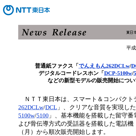
平成
普通紙ファクス「
でんえもん262DCLw
/
D
デジタルコードレスホン「
DCP-5100w
/
などの新型モデルの販売開始につい
ＮＴＴ東日本は、スマート＆コンパクト
262DCLw
/
DCL
」、クリアな音質を実現した
5100w
/
5100
」、基本機能を搭載した留守番
よび骨伝導方式の受話器を搭載した電話機
（月）から順次販売開始します。