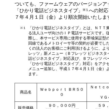
ついても、ファームウェアのバージョンア
「ひかり電話ビジネスタイプ」
への対応
※１
７年４月１日（金）より順次開始いたしま
「ひかり電話ビジネスタイプ」とは、ＮＴＴ
※１
る法人ユーザ向けのＩＰ電話サービスです。
際し、本サービス専用に使用する帯域保証型
回線であるメトロイーサ等の契約が必要でし
くの法人のお客様にご利用頂けるように、よ
レッツ」新メニュー（Ｂフレッツ ビジネスタ
話ビジネスタイプ」対応及び、Ｂフレッツ ベ
「ひかり電話ビジネスタイプ」対応）をアク
メニュー追加し、平成１７年４月１日（金）
ます。
Ｎｅｔｃ
Ｗｅｂｐｏｒｔ ＢＲ５０
商品名
０
ＶＧ
９０，０００円
５９
販売価格