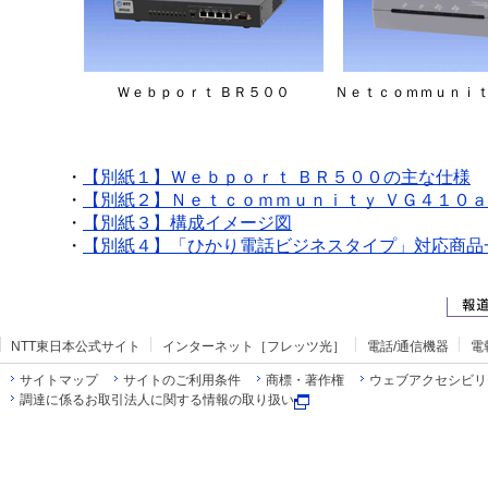
Ｗｅｂｐｏｒｔ ＢＲ５００
Ｎｅｔｃｏｍｍｕｎｉｔ
・
【別紙１】
Ｗｅｂｐｏｒｔ ＢＲ５００の主な仕様
・
【別紙２】
Ｎｅｔｃｏｍｍｕｎｉｔｙ ＶＧ４１０
・
【別紙３】
構成イメージ図
・
【別紙４】
「ひかり電話ビジネスタイプ」対応商品
NTT東日本公式サイト
インターネット［フレッツ光］
電話/通信機器
電
サイトマップ
サイトのご利用条件
商標・著作権
ウェブアクセシビリ
調達に係るお取引法人に関する情報の取り扱い