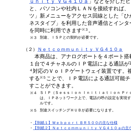
ｕｎｉｔｙ ＶＧ４１０ａ
」などを介したビ
と、パソコンや社内ＬＡＮを接続すれば、
ツ」新メニューをアクセス回線とした「ひ
ネスタイプ」を利用した音声通信とインタ
※３
を同時に利用できます
。
別途、ＩＳＰとの契約が必要です。
※３
（２）
Ｎｅｔｃｏｍｍｕｎｉｔｙ ＶＧ４１０ａ
本商品は、アナログポートを４ポート搭
１台で４チャネルのＩＰ電話による通話が
４
対応のＶｏＩＰゲートウェイ装置です。
※５
する
ことで、ＩＰ電話による通話可能チ
すことができます。
ＳＩＰ（Ｓｅｓｓｉｏｎ Ｉｎｉｔｉａｔｉｏｎ Ｐｒ
※４
は、ＩＰネットワーク上で、電話の呼の設定を実現す
ルです。
別途スイッチングＨＵＢが必要になります。
※５
・
【別紙１】
Ｗｅｂｐｏｒｔ ＢＲ５００の主な仕様
・
【別紙２】
Ｎｅｔｃｏｍｍｕｎｉｔｙ ＶＧ４１０ａの主