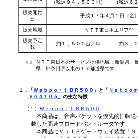
（税込９４，５００円）
（税込６
販売開始
平成１７年４月１日（金
日
販売地域
※２
ＮＴＴ東日本エリア
販売予定
約１，５００台／年
約３，
数
ＮＴＴ東日本のサービス提供地域：新潟県、
※２
県、神奈川県以東の１７都道県です。
１．
「
Ｗｅｂｐｏｒｔ ＢＲ５００
」と「
Ｎｅｔｃｏｍ
ＶＧ４１０ａ
」の主な特徴
（１）
Ｗｅｂｐｏｒｔ ＢＲ５００
本商品は、音声パケットを優先的に転送
載した高速ブロードバンドルータです。
本商品にＶｏＩＰゲートウェイ装置「
Ｎ