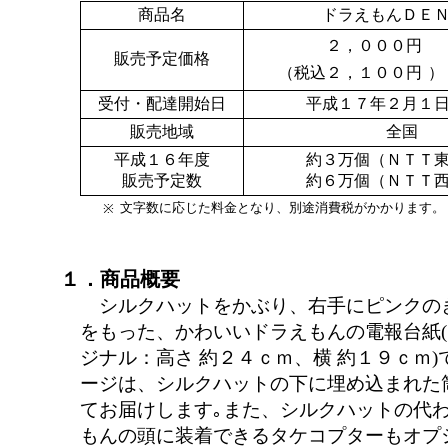
商品名
ドラえもんＤＥ
２，０００円
販売予定価格
（税込２，１００円
）
受付・配達開始日
平成１７年２月１
販売地域
全国
平成１６年度
約３万個（ＮＴＴ
販売予定数
約６万個（ＮＴＴ
文字数に応じた料金となり、別途消費税がかかります。
※
１．商品概要
シルクハットをかぶり、右手にピンクの
をもった、かわいいドラえもんの電報台紙
ジナル：高さ 約２４ｃｍ、横 約１９ｃｍ)
ージは、シルクハットの下に埋め込まれた
てお届けします｡また、シルクハットの代
もんの頭に装着できるタケコプターもオプ