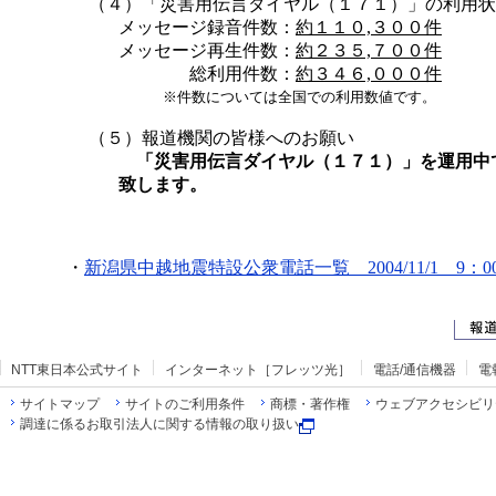
（４）
「災害用伝言ダイヤル（１７１）」の利用状
メッセージ録音件数：
約１１０,３００件
メッセージ再生件数：
約２３５,７００件
総利用件数：
約３４６,０００件
※件数については全国での利用数値です。
（５）報道機関の皆様へのお願い
「災害用伝言ダイヤル（１７１）」を運用中
致します。
・
新潟県中越地震特設公衆電話一覧 2004/11/1 9：0
NTT東日本公式サイト
インターネット［フレッツ光］
電話/通信機器
電
サイトマップ
サイトのご利用条件
商標・著作権
ウェブアクセシビリ
調達に係るお取引法人に関する情報の取り扱い