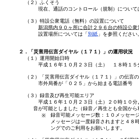
（２）ふくそう
現在、通話のコントロール（規制）について
（３）特設公衆電話（無料）の設置について
新潟県内９０ヶ所に合計２９６台の特設公衆
設置場所については「
別紙
」を参照ください
２．「災害用伝言ダイヤル（１７１）」の運用状況
（１）運用開始日時
平成１６年１０月２３日（土） １８時１５
（２）
「災害用伝言ダイヤル（１７１）」の伝言の
市外局番が「０２５」から始まる電話番号
（３）録音及び再生可能エリア
平成１６年１０月２３日（土）２０時１０分
音が可能としました（録音／再生とも全国から
録音可能メッセージ数：１０メッセー
※
メッセージは一度録音されますと４８
ングでのご利用をお願いします。