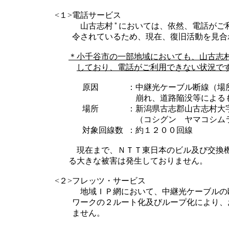
<１>
電話サービス
＊
山古志村
においては、依然、電話がご
令されているため、現在、復旧活動を見合
＊
小千谷市の一部地域においても、山古志
しており、電話がご利用できない状況で
原因
：
中継光ケーブル断線（場
崩れ、道路陥没等による
場所
：
新潟県古志郡山古志村大
（コシグン ヤマコシム
対象回線数
：
約１２００回線
現在まで、ＮＴＴ東日本のビル及び交換機
る大きな被害は発生しておりません。
<２>
フレッツ・サービス
地域ＩＰ網において、中継光ケーブルの
ワークの２ルート化及びループ化により、
ません。