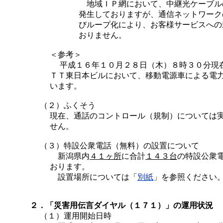
地域ＩＰ網において、中継光ケーブル
発生しておりますが、通信ネットワーク
びループ化により、お客様サービスへの
おりません。
＜参考＞
平成１６年１０月２８日（木）８時３０分現
ＴＴ東日本ビルにおいて、移動電源車による電
います。
（２）ふくそう
現在、通話のコントロール（規制）については
せん。
（３）特設公衆電話（無料）の設置について
新潟県内
４１ヶ所
に合計
１４３台
の特設公衆
おります。
設置場所については「
別紙
」を参照ください
２．「災害用伝言ダイヤル（１７１）」の運用状況
（１）運用開始日時