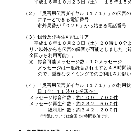
平成１６年１０月２３日（土） １８時１５
（２）
「災害用伝言ダイヤル（１７１）」の伝言の
にキーとできる電話番号
市外局番が「０２５」から始まる電話番号
（３）録音及び再生可能エリア
平成１６年１０月２３日（土）２０時１０分
リア以外からも伝言の録音が可能としました（
全国から利用可能）。
録音可能メッセージ数：１０メッセージ
※
メッセージは一度録音されますと４８時間
ので、重要なタイミングでのご利用をお願
（４）
「災害用伝言ダイヤル（１７１）」の利用状
日（金）１６時００分現在）
メッセージ録音件数：
約１０９，７００件
メッセージ再生件数：
約２３２，５００件
総利用件数：
約３４２，２００件
※件数については全国での利用数値です。