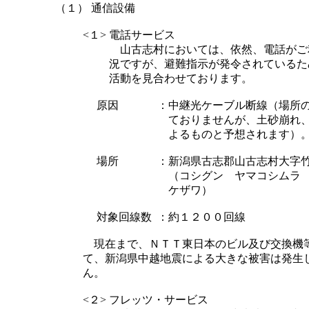
（１） 通信設備
<１>
電話サービス
山古志村においては、依然、電話がご
況ですが、避難指示が発令されているた
活動を見合わせております。
原因
：
中継光ケーブル断線（場所
ておりませんが、土砂崩れ
よるものと予想されます）
場所
：
新潟県古志郡山古志村大字
（コシグン ヤマコシムラ
ケザワ）
対象回線数
：
約１２００回線
現在まで、ＮＴＴ東日本のビル及び交換機
て、新潟県中越地震による大きな被害は発生
ん。
<２>
フレッツ・サービス