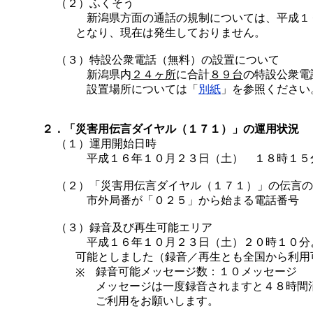
（２）ふくそう
新潟県方面の通話の規制については、平成１
となり、現在は発生しておりません。
（３）特設公衆電話（無料）の設置について
新潟県内
２４ヶ所
に合計
８９台
の特設公衆電
設置場所については「
別紙
」を参照ください
２．「災害用伝言ダイヤル（１７１）」の運用状況
（１）運用開始日時
平成１６年１０月２３日（土） １８時１５
（２）
「災害用伝言ダイヤル（１７１）」の伝言の
市外局番が「０２５」から始まる電話番号
（３）録音及び再生可能エリア
平成１６年１０月２３日（土）２０時１０分
可能としました（録音／再生とも全国から利用
録音可能メッセージ数：１０メッセージ
※
メッセージは一度録音されますと４８時間
ご利用をお願いします。