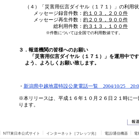
（４）
「災害用伝言ダイヤル（１７１）」の利用状
メッセージ録音件数：
約１０３，２００件
メッセージ再生件数：
約２０９，９００件
総利用件数：
約３１３，１００件
※件数については全国での利用数値です。
３．報道機関の皆様へのお願い
「災害用伝言ダイヤル（１７１）」を運用中です
よう、よろしくお願い致します。
・
新潟県中越地震特設公衆電話一覧 2004/10/25 20:
※本リリースは、平成１６年１０月２６日２１時に一
ります。
NTT東日本公式サイト
インターネット［フレッツ光］
電話/通信機器
電