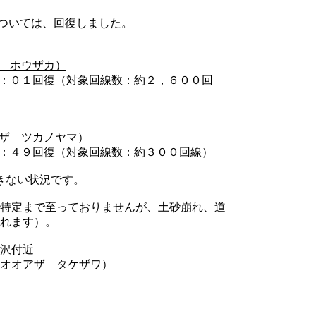
ついては、回復しました。
 ホウザカ）
：０１回復（対象回線数：約２，６００回
ザ ツカノヤマ）
：４９回復（対象回線数：約３００回線）
きない状況です。
特定まで至っておりませんが、土砂崩れ、道
れます）。
沢付近
 オオアザ タケザワ）