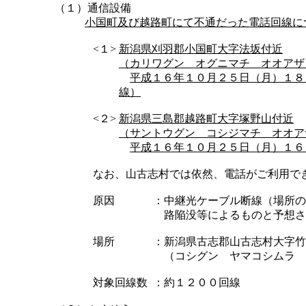
（１）通信設備
小国町及び越路町にて不通だった電話回線に
<１>
新潟県刈羽郡小国町大字法坂付近
（カリワグン オグニマチ オオアザ
平成１６年１０月２５日（月）１８
線）
<２>
新潟県三島郡越路町大字塚野山付近
（サントウグン コシジマチ オオア
平成１６年１０月２５日（月）１６
なお、山古志村では依然、電話がご利用で
原因
：
中継光ケーブル断線（場所の
路陥没等によるものと予想さ
場所
：
新潟県古志郡山古志村大字竹
（コシグン ヤマコシムラ
対象回線数
：
約１２００回線