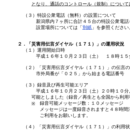
となり、通話のコントロール（規制）について
（３）特設公衆電話（無料）の設置について
新潟県内７ヶ所に合計４５台の特設公衆電話
設置場所については「
別紙
」を参照ください
２．「災害用伝言ダイヤル（１７１）」の運用状況
（１）運用開始日時
平成１６年１０月２３日（土） １８時１５
（２）
「災害用伝言ダイヤル（１７１）」の伝言の
市外局番が「０２５」から始まる電話番号
（３）録音及び再生可能エリア
平成１６年１０月２３日（土）２０時１０分
可能としました（録音／再生とも全国から利用
録音可能メッセージ数：１０メッセージ
※
メッセージは一度録音されますと４８時間
ご利用をお願いします。
（４）
「災害用伝言ダイヤル（１７１）」の利用状