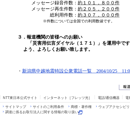
メッセージ録音件数：
約１０１，８００件
メッセージ再生件数：
約２０５，２００件
総利用件数：
約３０７，０００件
※件数については全国での利用数値です。
３．報道機関の皆様へのお願い
「災害用伝言ダイヤル（１７１）」を運用中です
よう、よろしくお願い致します。
・
新潟県中越地震特設公衆電話一覧 2004/10/25 11:
NTT東日本公式サイト
インターネット［フレッツ光］
電話/通信機器
電
サイトマップ
サイトのご利用条件
商標・著作権
ウェブアクセシビリ
調達に係るお取引法人に関する情報の取り扱い