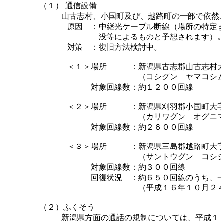
（１） 通信設備
山古志村、小国町及び、越路町の一部で依然
原因
：
中継光ケーブル断線（場所の特定
没等によるものと予想されます）
対策
：
復旧方法検討中。
＜１＞
場所
：
新潟県古志郡山古志村
（コシグン ヤマコシ
対象回線数
：
約１２００回線
＜２＞
場所
：
新潟県刈羽郡小国町大
（カリワグン オグニ
対象回線数
：
約２６００回線
＜３＞
場所
：
新潟県三島郡越路町大
（サントウグン コシ
対象回線数
：
約３００回線
回復状況
：
約６５０回線のうち、
（平成１６年１０月２
（２）ふくそう
新潟県方面の通話の規制については、平成１