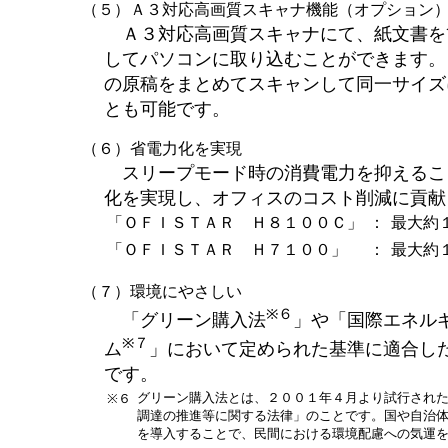
（５）Ａ３対応高画質スキャナ機能（オプション
Ａ３対応高画質スキャナにて、紙文書を
してパソコンに取り込むことができます。
の原稿をまとめてスキャンして同一サイズ
とも可能です。
（６）省電力化を実現
スリープモード時の消費電力を抑えるこ
化を実現し、オフィスのコスト削減に貢献
「ＯＦＩＳＴＡＲ Ｈ８１００Ｃ」
：
最大約
「ＯＦＩＳＴＡＲ Ｈ７１００」
：
最大約
（７）環境にやさしい
※６
「グリーン購入法
」や「国際エネル
※７
ム
」において定められた基準に適合し
です。
グリーン購入法とは、２００１年４月より試行され
※６
調達の推進等に関する法律」のことです。国や自治
を導入することで、民間における環境配慮への気運