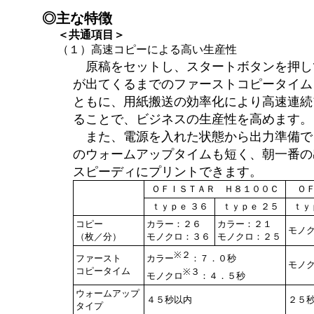
◎主な特徴
＜共通項目＞
（１）高速コピーによる高い生産性
原稿をセットし、スタートボタンを押し
が出てくるまでのファーストコピータイム
ともに、用紙搬送の効率化により高速連続
ることで、ビジネスの生産性を高めます。
また、電源を入れた状態から出力準備で
のウォームアップタイムも短く、朝一番の
スピーディにプリントできます。
ＯＦＩＳＴＡＲ Ｈ８１００Ｃ
Ｏ
ｔｙｐｅ ３６
ｔｙｐｅ ２５
ｔｙ
コピー
カラー：２６
カラー：２１
モノ
（枚／分）
モノクロ：３６
モノクロ：２５
※２
ファースト
カラー
：７．０秒
モノ
コピータイム
※３
モノクロ
：４．５秒
ウォームアップ
４５秒以内
２５
タイプ