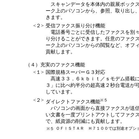
スキャンデータを本体内の親展ボックス
ーク上のパソコンから、参照、取り出し
きます。
<２>
受信ファクス振り分け機能
電話番号ごとに受信したファクスを別々
り分けることができます。任意のファク
ーク上のパソコンからの閲覧など、オフ
貢献します。
（４）充実のファクス機能
<１>
国際規格スーパーＧ３対応
高速３３．６ｋｂｉｔ／ｓモデム搭載に
３」に比べ約半分の超高速２秒台電送が
しています。
<２>
※５
ダイレクトファクス機能
パソコンの画面から直接ファクスが送信
い文書を一度プリントアウトしてファク
で、紙資源の削減にも貢献します。
ＯＦＩＳＴＡＲ Ｈ７１００では別途オプシ
※５