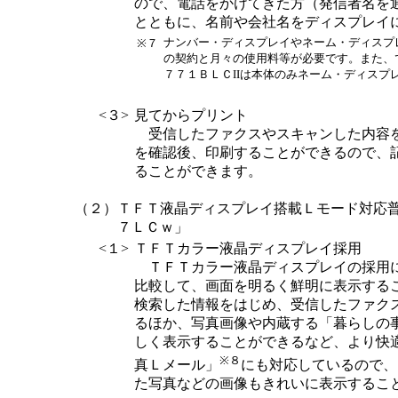
ので、電話をかけてきた方（発信者名を
とともに、名前や会社名をディスプレイ
ナンバー・ディスプレイやネーム・ディスプ
※７
の契約と月々の使用料等が必要です。また、
７７１ＢＬＣIIは本体のみネーム・ディスプ
<３>
見てからプリント
受信したファクスやスキャンした内容
を確認後、印刷することができるので、
ることができます。
（２）
ＴＦＴ液晶ディスプレイ搭載Ｌモード対応
７ＬＣｗ」
<１>
ＴＦＴカラー液晶ディスプレイ採用
ＴＦＴカラー液晶ディスプレイの採用
比較して、画面を明るく鮮明に表示する
検索した情報をはじめ、受信したファク
るほか、写真画像や内蔵する「暮らしの
しく表示することができるなど、より快
※８
真Ｌメール」
にも対応しているので、
た写真などの画像もきれいに表示するこ