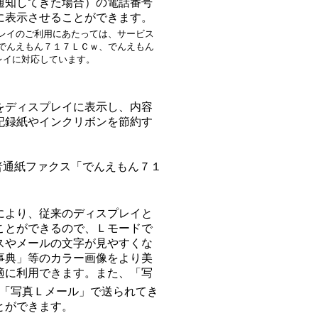
通知してきた場合）の電話番号
に表示させることができます。
レイのご利用にあたっては、サービス
でんえもん７１７ＬＣｗ、でんえもん
レイに対応しています。
をディスプレイに表示し、内容
記録紙やインクリボンを節約す
普通紙ファクス「でんえもん７１
により、従来のディスプレイと
ことができるので、Ｌモードで
スやメールの文字が見やすくな
事典」等のカラー画像をより美
適に利用できます。また、「写
「写真Ｌメール」で送られてき
とができます。