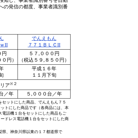
検知し、事業者識別番号を自動
への発信の都度、事業者識別番
ん
でんえもん
II
７７１ＢＬＣII
０円
５７,０００円
００円）
（税込５９,８５０円）
年
平成１６年
旬
１１月下旬
※２
リア
台／年
５,０００台／年
をセットにした商品、でんえもん７５
セットにした商品です（各商品には、本
ス電話機１台をセットにした商品もご
コードレス電話機１台をセットにした商
梨県、神奈川県以東の１７都道県で