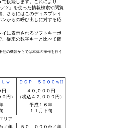
ｈで接続します。これにより、
レッツ」を使った情報検索や閲覧
信、さらにはこのディスプレイ
ホンからの呼び出しに対する応
レイに表示されるソフトキーボ
で、従来の数字キーと比べて簡
る他の機器からでは本体の操作を行う
３Ｌｗ
ＤＣＰ－５０００ｗII
０円
４０,０００円
００円）
（税込４２,０００円）
年
平成１６年
旬
１１月下旬
エリア
台／年
５０，０００台／年