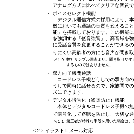
アナログ方式に比べてクリアな音質で
・
ボイスセレクト機能
デジタル通信方式の採用により、本
機においても通話の音質を変えること
能」を搭載しております。この機能に
を強調する「低音強調」、高音域を強
に受話音質を変更することができるの
りにくい高齢者の方にも音声が聞き取
弊社サンプル調査より。聞き取りやす
※１０
するものではありません。
・
双方向子機間通話
コードレス子機どうしでの双方向の
うしで同時に話せるので、家族間での
ズにできます。
・
デジタル暗号化（盗聴防止）機能
本体とデジタルコードレス子機の無
で暗号化して盗聴を防止し、大切な通
第三者が特殊な手段を用いた場合は、
※１１
<２>
イラストＬメール対応