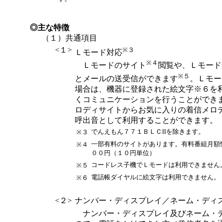
◎主な特徴
（１）共通項目
<１>
※３
Ｌモード対応
※４
Ｌモードのサイト
閲覧や、Ｌモード
※５
とメールの送受信ができます
。Ｌモー
場合は、機器に登録された絵文字※６を
くコミュニケーションを行うことができ
ロディサイトからお気に入りの着信メロ
呼出音として利用することができます。
でんえもん７７１ＢＬＣIIを除きます。
※３
一部有料のサイトがあります。有料番組月額
※４
００円（１０円単位）
コードレス子機でＬモードは利用できません
※５
電話帳ダイヤルに絵文字は利用できません。
※６
<２>
ナンバー・ディスプレイ／ネーム・ディ
ナンバー・ディスプレイ及びネーム・