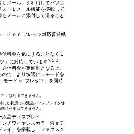
真Ｌメール」を利用してパソコ
ラストＬメール機能を搭載して
像もメールに添付して送ること
ード ｏｎ フレッツ対応普通紙
通信料金を気にすることなくＬ
※１２
ッツ」に対応しています
。
、通信料金が定額制となる上、
るので、より快適にＬモードを
モード on フレッツ」を同時
レッツ」は利用できません。
外した状態での液晶ディスプレイを使
」の同時利用はできません。
ー液晶ディスプレイ
インチワイヤレスカラー液晶デ
プレイ）を搭載し、ファクス本