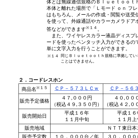
体とは無線通信規格のＢｌｕｅｔｏｏｔ
本体と離れた場所で「Ｌモード ｏｎ フ
はもちろん、メールの作成・閲覧や送受
を使って、外線通話やカラーカメラドア
※１４
答などができます
。
また、ワイヤレスカラー液晶ディスプ
ードを使ったペンタッチ入力ができるの
単に文字入力を行うことができます。
同じＢｌｕｅｔｏｏｔｈ規格に準拠してい
※１４
ことはできません。
２．コードレスホン
※１５
ＣＰ－５７３ＬＣｗ
ＣＰ－５６
商品名
４７,０００円
４０,００
販売予定価格
（税込４９,３５０円）
（税込４２,０
平成１６年
平成１６
販売開始日
１１月中旬
１１月上
販売地域
ＮＴＴ東日本
販売予定数
１０，０００台／年
３０，０００