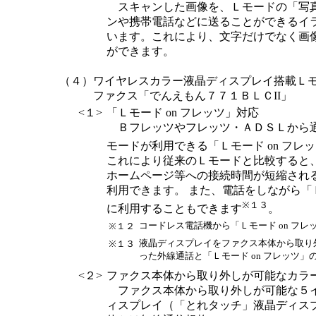
スキャンした画像を、Ｌモードの「写
ンや携帯電話などに送ることができるイ
います。これにより、文字だけでなく画
ができます。
（４）
ワイヤレスカラー液晶ディスプレイ搭載Ｌモ
ファクス「でんえもん７７１ＢＬＣII」
<１>
「Ｌモード on フレッツ」対応
Ｂフレッツやフレッツ・ＡＤＳＬから
モードが利用できる「Ｌモード on フレ
これにより従来のＬモードと比較すると
ホームページ等への接続時間が短縮され
利用できます。 また、電話をしながら「Ｌ
※１３
に利用することもできます
。
コードレス電話機から「Ｌモード on フ
※１２
液晶ディスプレイをファクス本体から取り
※１３
った外線通話と「Ｌモード on フレッツ
<２>
ファクス本体から取り外しが可能なカラ
ファクス本体から取り外しが可能な５
ィスプレイ（「とれタッチ」液晶ディス