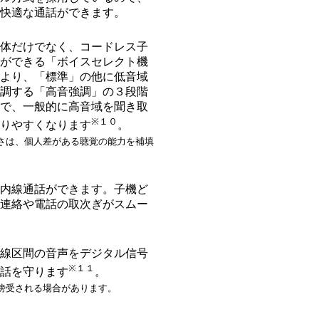
快適な通話ができます。
体だけでなく、コードレス子
ができる「ボイスセレクト機
より、「標準」の他に低音域
調する「高音強調」の３段階
で、一般的に高音域を聞き取
※１０
りやすくなります
。
さは、個人差がある聴覚の能力を補填
内線通話ができます。子機ど
連絡や電話の取次ぎがスムー
線区間の音声をデジタル信号
※１１
話を守ります
。
傍受される場合があります。