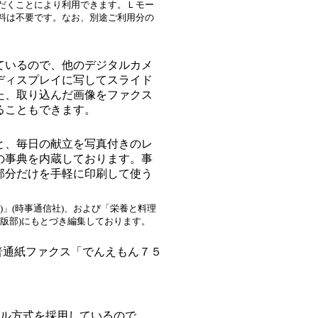
だくことにより利用できます。Ｌモー
料は不要です。なお、別途ご利用分の
ているので、他のデジタルカメ
ディスプレイに写してスライド
た、取り込んだ画像をファクス
ることもできます。
と、毎日の献立を写真付きのレ
の事典を内蔵しております。事
部分だけを手軽に印刷して使う
)」(時事通信社)、および「栄養と料理
版部)にもとづき編集しております。
普通紙ファクス「でんえもん７５
ル方式を採用しているので、