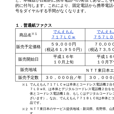
と、本機器が自動的に携帯電話への発信であることを
的に付与します。これにより、固定電話から携帯電話
号をダイヤルする手間がなくなります。
１．普通紙ファクス
でんえもん
でんえも
※１
商品名
７１７ＬＣｗ
７５７ＬＤｗ
５９,０００円
７０,００
販売予定価格
（税込６１,９５０円）
（税込７３,５
平成１６年
平成１６
販売開始日
１０月上旬
１０月下
販売地域
ＮＴＴ東日本エ
販売予定数
３０，０００台／年
３０，０００
でんえもん７１７ＬＣｗは本体とコードレス電話機２台
※１
７ＬＤｗII、は本体とデジタルコードレス電話機２台を
体とコードレス電話機１台、もしくはデジタルコードレ
ざいます）。なお、でんえもん７７１ＢＬＣIIは本体と
品です。
ＮＴＴ東日本のサービス提供地域：新潟県、長野県、山
※２
す。