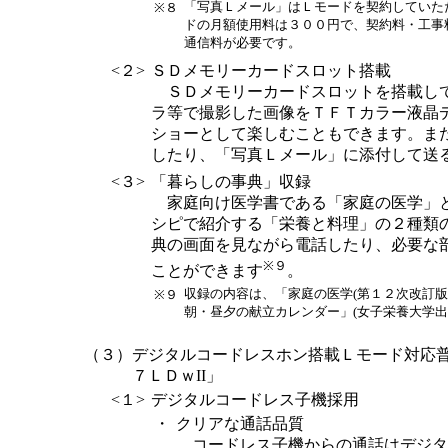
「写真Ｌメール」はＬモードを契約していた
※８
ドの月額使用料は３００円で、契約料・工事
通信料が必要です。
<２>
ＳＤメモリーカードスロット搭載
ＳＤメモリーカードスロットを搭載し
ラ等で撮影した画像をＴＦＴカラー液晶
ショーとして楽しむこともできます。ま
したり、「写真Ｌメール」に添付して送
<３>
「暮らしの事典」収録
家庭向け医学書である「家庭の医学」
シピで紹介する「栄養と料理」の２種類
典の画面を見ながら電話したり、必要な
※９
ことができます
。
収録の内容は、「家庭の医学(第１２次改訂版
※９
朝・昼夕の献立カレンダー」(女子栄養大学出
（３）
デジタルコードレスホン搭載Ｌモード対応
７ＬＤｗII」
<１>
デジタルコードレス子機採用
・
クリアな通話品質
コードレス子機からの通話はデジタ