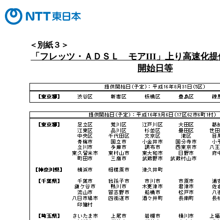
＜別紙３＞
「フレッツ・ＡＤＳＬ モアIII」上り高速化
開始日等