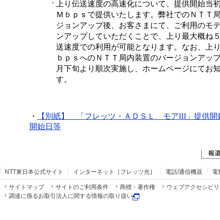
・
上り伝送速度の高速化について、提供開始当
Ｍｂｐｓで提供いたします。弊社でのＮＴＴ
ジョンアップ後、お客さまにて、ご利用のモ
ンアップしていただくことで、上り最大概ね
送速度での利用が可能となります。なお、上
ｂｐｓへのＮＴＴ局内装置のバージョンアッ
月下旬より順次実施し、ホームページにてお
す。
・
【別紙】 「フレッツ・ＡＤＳＬ モアIII」提供
開始日等
NTT東日本公式サイト
インターネット［フレッツ光］
電話/通信機器
電
サイトマップ
サイトのご利用条件
商標・著作権
ウェブアクセシビリ
調達に係るお取引法人に関する情報の取り扱い