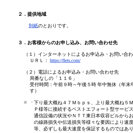
２．提供地域
別紙
のとおりです。
３．お客様からのお申し込み、お問い合わせ先
（１）インターネットによるお申込み・お問い合わ
ＵＲＬ：
https://flets.com/
（２）電話によるお申込み・お問い合わせ先
局番なしの「１１６」
受付時間：午前９時～午後５時 年中無休（年末
す）
・
※
下り最大概ね４７Ｍｂｐｓ、上り最大概ね５
Ｐ様等に接続するベストエフォート型サービ
通信設備の状況やＮＴＴ東日本収容ビルから
の線路損失や伝送損失等様々な要因により速
等、必ずしも最大速度を保証するものではあ