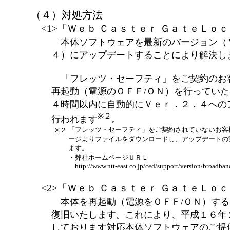
（４）対処方法
<1>「Ｗｅｂ Ｃａｓｔｅｒ ＧａｔｅＬｏｃ
本体ソフトウェアを最新のバージョン（
４）にアップデートすることにより解決し
「フレッツ・セーフティ」をご契約のお
再起動（電源のＯＦＦ/ＯＮ）を行ってい
４時間以内に自動的にＶｅｒ．２．４への
※２
行われます
。
「フレッツ・セーフティ」をご契約されていないお客
※２
ージよりファイルをダウンロードし、アップデートの
ます。
・
弊社ホームページＵＲＬ
http://www.ntt-east.co.jp/ced/support/version/broadba
<2>「Ｗｅｂ Ｃａｓｔｅｒ ＧａｔｅＬｏｃ
本体を再起動（電源をＯＦＦ/ＯＮ）する
復旧いたします。これにより、平成１６年
しております対応本体ソフトウェアのご提