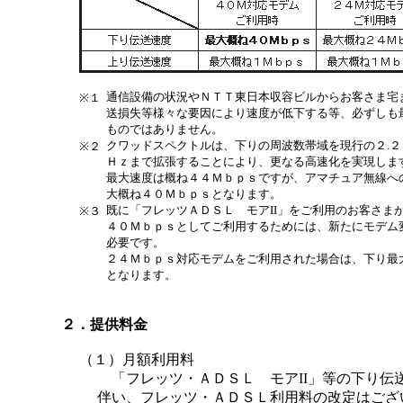
通信設備の状況やＮＴＴ東日本収容ビルからお客さま宅
※１
送損失等様々な要因により速度が低下する等、必ずしも
ものではありません。
クワッドスペクトルは、下りの周波数帯域を現行の２.２
※２
Ｈｚまで拡張することにより、更なる高速化を実現しま
最大速度は概ね４４Ｍｂｐｓですが、アマチュア無線へ
大概ね４０Ｍｂｐｓとなります。
既に「フレッツＡＤＳＬ モアII」をご利用のお客さま
※３
４０Ｍｂｐｓとしてご利用するためには、新たにモデム
必要です。
２４Ｍｂｐｓ対応モデムをご利用された場合は、下り最
となります。
２．提供料金
（１）月額利用料
「フレッツ・ＡＤＳＬ モアII」等の下り伝
伴い、フレッツ・ＡＤＳＬ利用料の改定はござ