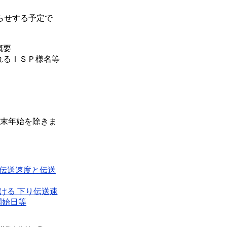
らせする予定で
概要
れるＩＳＰ様名等
末年始を除きま
り伝送速度と伝送
ける 下り伝送速
開始日等