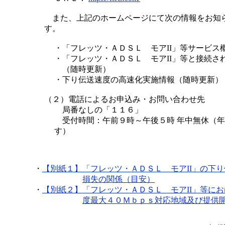
また、上記のホームページにて次の情報をお知
す。
・
「フレッツ・ＡＤＳＬ モアII」等サービス
・
「フレッツ・ＡＤＳＬ モアII」等と接続さ
（随時更新）
・
下り伝送速度の高速化実施情報（随時更新）
（２）電話によるお申込み・お問い合わせ先
局番なしの「１１６」
受付時間：午前９時～午後５時 年中無休（年
す）
・
【別紙１】
「フレッツ・ＡＤＳＬ モアII」の下
損失の関係（目安）
・
【別紙２】
「フレッツ・ＡＤＳＬ モアII」等にお
度最大４０Ｍｂｐｓ対応地域及び提供