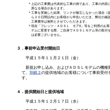
＊
上記の工事費は代表的な工事の例であり、工事の内容
異なる場合があります。
＊
工事を実施した結果、リンクが確立しなかった場合（
ら２０日間以内にお客様から申告いただき、弊社の確
工事費等は無料とさせていただきます。
＊
現在「フレッツ・ＡＤＳＬ モアII」等をご利用のお
デムに変更する際、ご自身でＡＤＳＬモデム等の取付
は必要ございません。
３．事前申込受付開始日
平成１５年１１月２１日（金）
新規お申し込み、およびＡＤＳＬモデムの機種
て、
別紙２
の提供地域のお客様について事前受付
す。
４．提供開始日と提供地域
平成１５年１２月１７日（水）