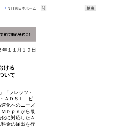
NTT東日本ホーム
５年１１月１９日
おける
ついて
」「フレッツ・
ツ・ＡＤＳＬ ビ
高速化へのニーズ
４Ｍｂｐｓから最
速化に対応したＡ
に料金の届出を行