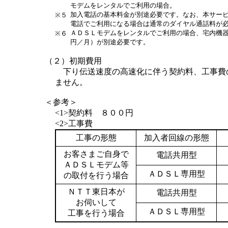
モデムをレンタルでご利用の場合。
加入電話の基本料金が別途必要です。なお、本サー
※５
電話でご利用になる場合は通常のダイヤル通話料が
ＡＤＳＬモデムをレンタルでご利用の場合、宅内機
※６
円／月）が別途必要です。
（２）初期費用
下り伝送速度の高速化に伴う契約料、工事費
ません。
＜参考＞
<1>契約料 ８００円
<2>工事費
工事の形態
加入者回線の形態
お客さまご自身で
電話共用型
ＡＤＳＬモデム等
ＡＤＳＬ専用型
の取付を行う場合
ＮＴＴ東日本が
電話共用型
お伺いして
ＡＤＳＬ専用型
工事を行う場合