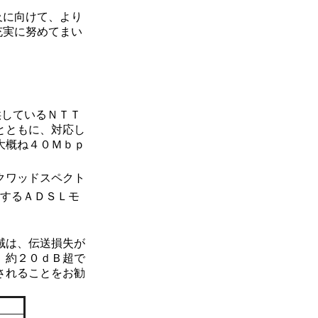
及に向けて、より
充実に努めてまい
供しているＮＴＴ
とともに、対応し
大概ね４０Ｍｂｐ
クワッドスペクト
するＡＤＳＬモ
域は、伝送損失が
、約２０ｄＢ超で
されることをお勧