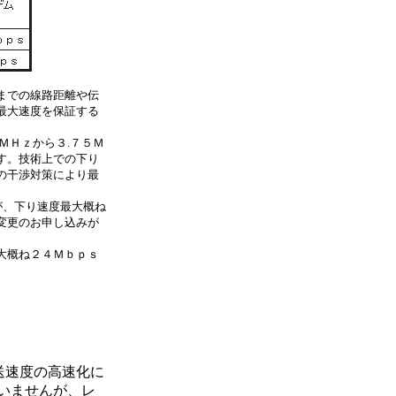
までの線路距離や伝
最大速度を保証する
ＭＨｚから３.７５Ｍ
す。技術上での下り
の干渉対策により最
が、下り速度最大概ね
変更のお申し込みが
大概ね２４Ｍｂｐｓ
送速度の高速化に
いませんが、レ