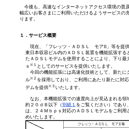
今後も、高速なインターネットアクセス環境の普
幅広いお客さまにご利用いただけるようサービスの
ります。
１．サービス概要
現在、「フレッツ・ＡＤＳＬ モアII」等を提
東日本収容ビル内のＡＤＳＬ装置を機能拡張する
たＡＤＳＬモデムを使用することにより、下り最
※１
ｓ
としてのサービスを提供いたします。
今回の機能拡張には高速化技術として、新たに
※２
ル
を採用しており、ご利用にあたり新たに対応
※３
デムを提供
いたします。
なお、本機能拡張での速度向上が見込まれる領
約２０ｄＢ以下（
別紙１
をご覧ください）であり
は、２４Ｍｂｐｓ対応のＡＤＳＬモデムをご利用
めいたします。