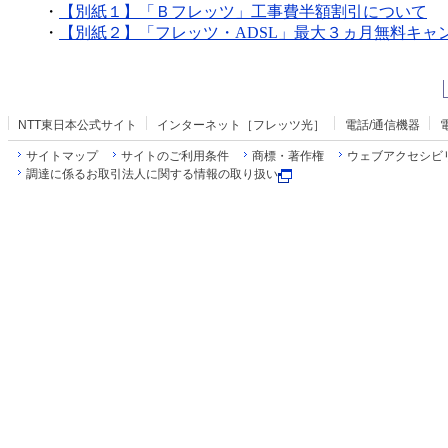
・
【別紙１】「Ｂフレッツ」工事費半額割引について
・
【別紙２】「フレッツ・ADSL」最大３ヵ月無料キャ
NTT東日本公式サイト
インターネット［フレッツ光］
電話/通信機器
サイトマップ
サイトのご利用条件
商標・著作権
ウェブアクセシビ
調達に係るお取引法人に関する情報の取り扱い