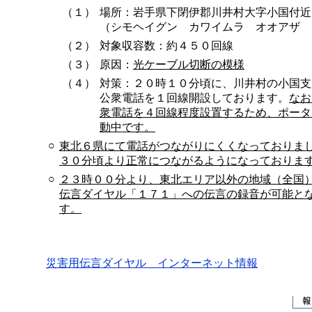
（１）
場所：岩手県下閉伊郡川井村大字小国付近
（シモヘイグン カワイムラ オオアザ 
（２）
対象収容数：約４５０回線
（３）
原因：
光ケーブル切断の模様
（４）
対策：２０時１０分頃に、川井村の小国支
公衆電話を１回線開設しております。
なお
衆電話を４回線程度設置するため、ポータ
動中です。
○
東北６県にて電話がつながりにくくなっておりま
３０分頃より正常につながるようになっておりま
○
２３時００分より、東北エリア以外の地域（全国
伝言ダイヤル「１７１」への伝言の録音が可能と
す。
災害用伝言ダイヤル インターネット情報