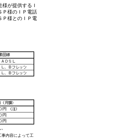
社様が提供するＩ
ＳＰ様のＩＰ電話
ＳＰ様とのＩＰ電
ん。
工事内容によって工