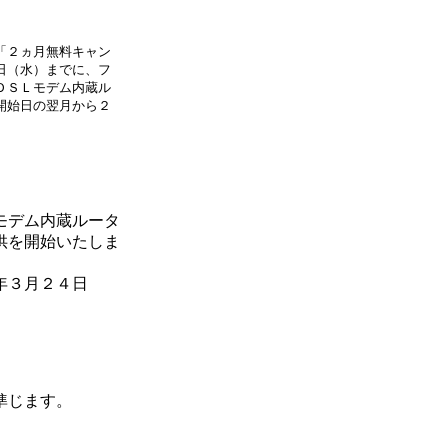
「２ヵ月無料キャン
日（水）までに、フ
ＤＳＬモデム内蔵ル
開始日の翌月から２
モデム内蔵ルータ
供を開始いたしま
年３月２４日
準じます。