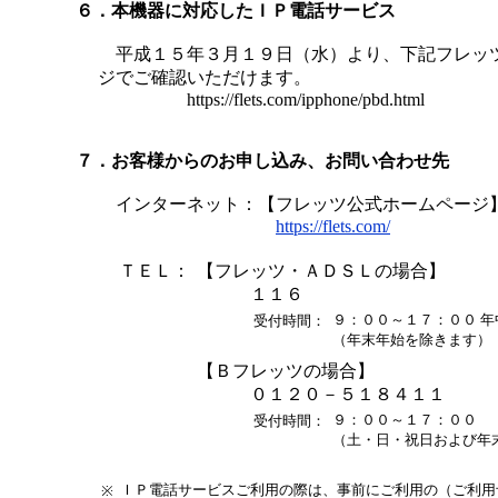
６．本機器に対応したＩＰ電話サービス
平成１５年３月１９日（水）より、下記フレッ
ジでご確認いただけます。
https://flets.com/ipphone/pbd.html
７．お客様からのお申し込み、お問い合わせ先
インターネット：【フレッツ公式ホームページ
https://flets.com/
ＴＥＬ：
【フレッツ・ＡＤＳＬの場合】
１１６
９：００～１７：００ 年
受付時間：
（年末年始を除きます）
【Ｂフレッツの場合】
０１２０－５１８４１１
９：００～１７：００
受付時間：
（土・日・祝日および年
ＩＰ電話サービスご利用の際は、事前にご利用の（ご利用
※