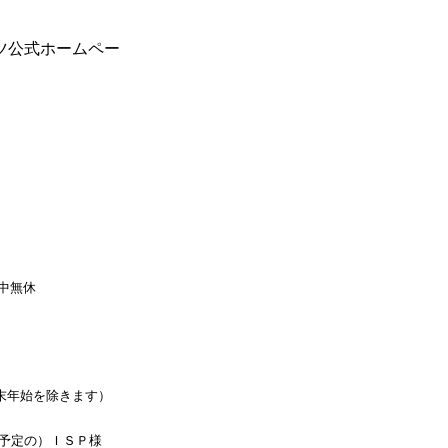
ツ公式ホームペー
】
中無休
末年始を除きます）
予定の）ＩＳＰ様