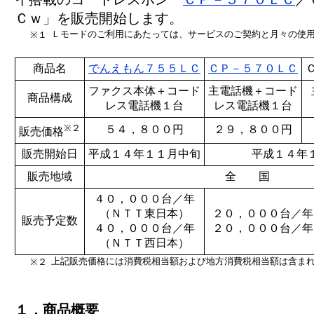
Ｃｗ」を販売開始します。
Ｌモードのご利用にあたっては、サービスのご契約と月々の使
※１
商品名
でんえもん７５５ＬＣ
ＣＰ－５７０ＬＣ
ファクス本体＋コード
主電話機＋コード
商品構成
レス電話機１台
レス電話機１台
※２
５４，８００円
２９，８００円
販売価格
販売開始日
平成１４年１１月中旬
平成１４年
販売地域
全 国
４０，０００台／年
（ＮＴＴ東日本）
２０，０００台／年
販売予定数
４０，０００台／年
２０，０００台／年
（ＮＴＴ西日本）
上記販売価格には消費税相当額および地方消費税相当額は含ま
※２
１．商品概要