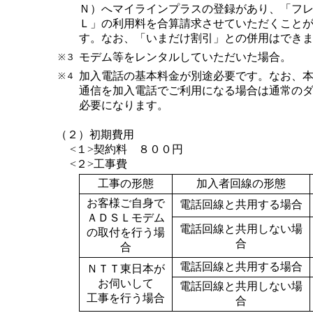
Ｎ）へマイラインプラスの登録があり、「フ
Ｌ」の利用料を合算請求させていただくこと
す。なお、「いまだけ割引」との併用はでき
モデム等をレンタルしていただいた場合。
※３
加入電話の基本料金が別途必要です。なお、
※４
通信を加入電話でご利用になる場合は通常の
必要になります。
（２）初期費用
<１>契約料 ８００円
<２>工事費
工事の形態
加入者回線の形態
お客様ご自身で
電話回線と共用する場合
ＡＤＳＬモデム
電話回線と共用しない場
の取付を行う場
合
合
電話回線と共用する場合
ＮＴＴ東日本が
お伺いして
電話回線と共用しない場
工事を行う場合
合