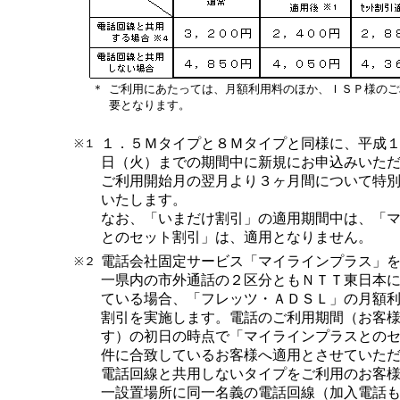
＊
ご利用にあたっては、月額利用料のほか、ＩＳＰ様のご
要となります。
１．５Ｍタイプと８Ｍタイプと同様に、平成
※１
日（火）までの期間中に新規にお申込みいた
ご利用開始月の翌月より３ヶ月間について特
いたします。
なお、「いまだけ割引」の適用期間中は、「
とのセット割引」は、適用となりません。
電話会社固定サービス「マイラインプラス」
※２
一県内の市外通話の２区分ともＮＴＴ東日本
ている場合、「フレッツ・ＡＤＳＬ」の月額
割引を実施します。電話のご利用期間（お客
す）の初日の時点で「マイラインプラスとの
件に合致しているお客様へ適用とさせていた
電話回線と共用しないタイプをご利用のお客
一設置場所に同一名義の電話回線（加入電話