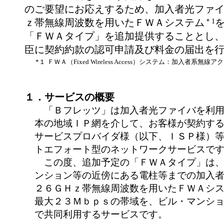
のご要望にお応えするため、加入者光ファ
ｚ帯無線周波数を用いたＦＷＡシステム
＊1
「ＦＷＡタイプ」を追加提供することとし
臣に契約約款の認可申請及び料金の届出を
*１
ＦＷＡ（Fixed Wireless Access）システム：加入者系無
１．サービスの概要
「Ｂフレッツ」は加入者光ファイバを利用
本の地域ＩＰ網を介して、お客様が契約す
サービスプロバイダ様（以下、ＩＳＰ様）
トエフォート型のネットワークサービスで
この度、追加予定の「ＦＷＡタイプ」は、
ンション等の近傍にある電柱等までの加入
２６ＧＨｚ帯無線周波数を用いたＦＷＡシ
最大２３Ｍｂｐｓの帯域を、ビル・マンシ
で共同利用するサービスです。