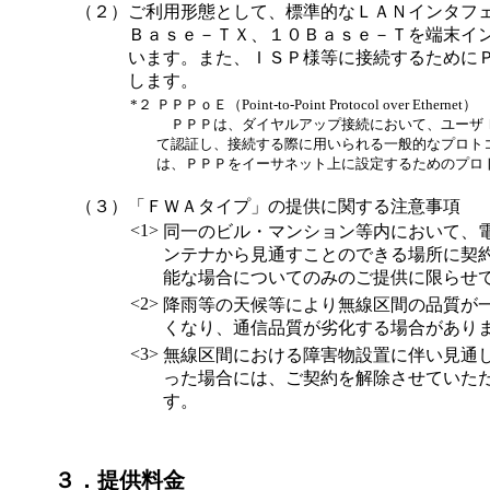
（２）
ご利用形態として、標準的なＬＡＮインタフ
Ｂａｓｅ－ＴＸ、１０Ｂａｓｅ－Ｔを端末イ
います。また、ＩＳＰ様等に接続するために
します。
*２
ＰＰＰｏＥ（Point-to-Point Protocol over Ethernet）
ＰＰＰは、ダイヤルアップ接続において、ユーザ
て認証し、接続する際に用いられる一般的なプロト
は、ＰＰＰをイーサネット上に設定するためのプロ
（３）
「ＦＷＡタイプ」の提供に関する注意事項
<1>
同一のビル・マンション等内において、
ンテナから見通すことのできる場所に契
能な場合についてのみのご提供に限らせ
<2>
降雨等の天候等により無線区間の品質が
くなり、通信品質が劣化する場合があり
<3>
無線区間における障害物設置に伴い見通
った場合には、ご契約を解除させていた
す。
３．提供料金