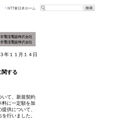
NTT東日本ホーム
３年１１月１４日
に関する
ついて、新規契約
本料に一定額を加
の提供について、
出を行いました。