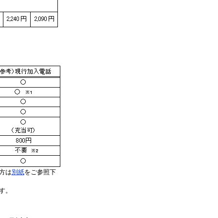
方は
別紙
をご参照下
す。