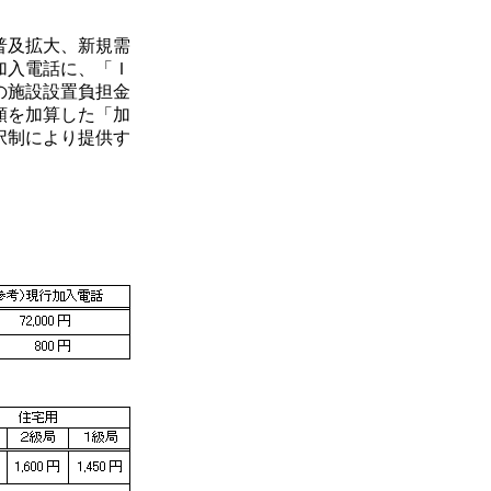
普及拡大、新規需
加入電話に、「Ｉ
の施設設置負担金
額を加算した「加
択制により提供す