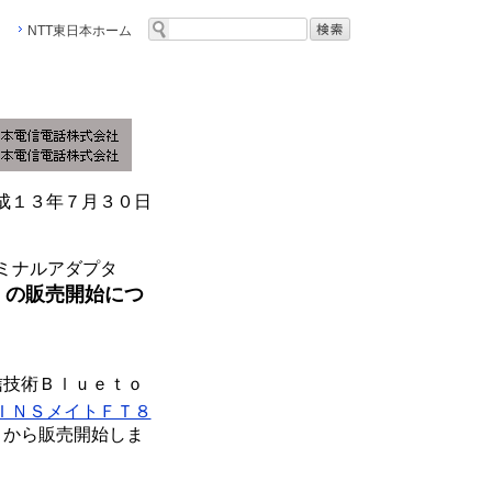
NTT東日本ホーム
成１３年７月３０日
ミナルアダプタ
」の販売開始につ
技術Ｂｌｕｅｔｏ
ＩＮＳメイトＦＴ８
）から販売開始しま
。