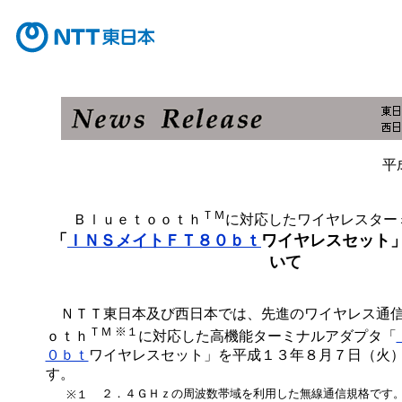
平
ＴＭ
Ｂｌｕｅｔｏｏｔｈ
に対応したワイヤレスター
「
ＩＮＳメイトＦＴ８０ｂｔ
ワイヤレスセット
いて
ＮＴＴ東日本及び西日本では、先進のワイヤレス通信
ＴＭ ※１
ｏｔｈ
に対応した高機能ターミナルアダプタ「
０ｂｔ
ワイヤレスセット」を平成１３年８月７日（火
す。
２．４ＧＨｚの周波数帯域を利用した無線通信規格です
※１