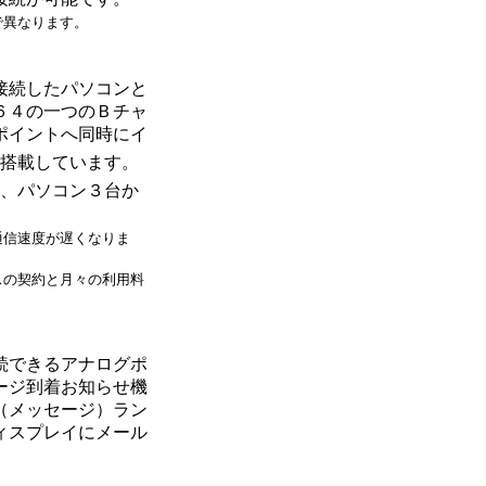
で異なります。
接続したパソコンと
６４の一つのＢチャ
ポイントへ同時にイ
搭載しています。
、パソコン３台か
。
通信速度が遅くなりま
スの契約と月々の利用料
続できるアナログポ
ージ到着お知らせ機
（メッセージ）ラン
ィスプレイにメール