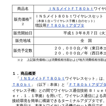
商品名
ＩＮＳメイトＦＴ８０ｂｔ
ワイヤ
ＩＮＳメイト８０ｂｔワイヤレスセット
※
販売価格
（本体１台＋ワイヤレス子機１台のセット）
２
増設用
ＦＴ８０ｂｔアダプタ
販売開始日
平成１３年８月７日（火
販売地域
全 国
２０，０００台／年（東日本
販売予定数
２０，０００台／年（西日本
上記販売価格には消費税相当額および地方消費税相当額
※２
１． 商品概要
「
ＩＮＳメイトＦＴ８０ｂｔ
ワイヤレスセット」は
Ｔ８０ｂｔ
」（以下：本体）と「
ＦＴ８０ｂｔアダプ
イヤレス子機）との間でワイヤレス通信技術 Ｂｌｕｅ
ｅｒ．１．１準拠）を用いて、ワイヤレス通信による
接続環境を簡単に構築できるターミナルアダプタです
本商品は、本体とワイヤレス子機のセット商品です。