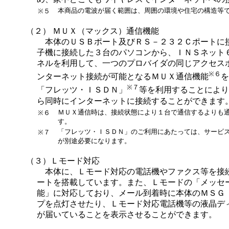
本商品の電波が届く範囲は、周囲の環境や住宅の構造等
※５
（２） ＭＵＸ（マックス）通信機能
本体のＵＳＢポート及びＲＳ－２３２Ｃポートに
子機に接続した３台のパソコンから、ＩＮＳネット
ネルを利用して、一つのプロバイダの同じアクセス
※６
ンターネット接続が可能となるＭＵＸ通信機能
を
※７
「フレッツ・ＩＳＤＮ」
等を利用することにより
ら同時にインターネットに接続することができます
ＭＵＸ通信時は、接続状態により１台で通信するよりも
※６
す。
「フレッツ・ＩＳＤＮ」のご利用にあたっては、サービ
※７
が別途必要になります。
（３）Ｌモード対応
本体に、Ｌモード対応の電話機やファクス等を接
ートを搭載しています。また、Ｌモードの「メッセ
能」に対応しており、メール到着時に本体のＭＳＧ
プを点灯させたり、Ｌモード対応電話機等の液晶デ
が届いていることを表示させることができます。