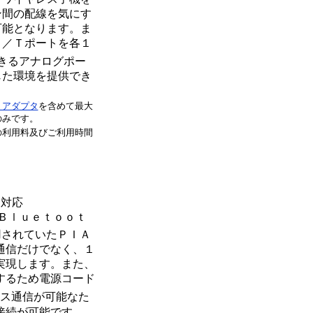
ン間の配線を気にす
可能となります。ま
Ｓ／Ｔポートを各１
きるアナログポー
じた環境を提供でき
ｔアダプタ
を含めて最大
のみです。
の利用料及びご利用時間
）対応
Ｂｌｕｅｔｏｏｔ
用されていたＰＩＡ
通信だけでなく、１
実現します。また、
するため電源コード
ス通信が可能なた
接続が可能です。