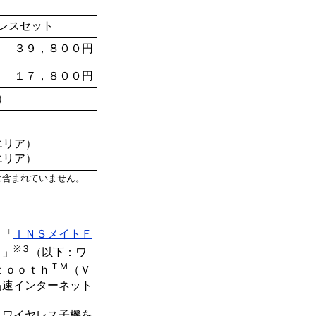
レスセット
３９，８００円
１７，８００円
）
エリア）
エリア）
は含まれていません。
、「
ＩＮＳメイトＦ
※３
タ
」
（以下：ワ
ＴＭ
ｔｏｏｔｈ
（Ｖ
高速インターネット
。
ワイヤレス子機を