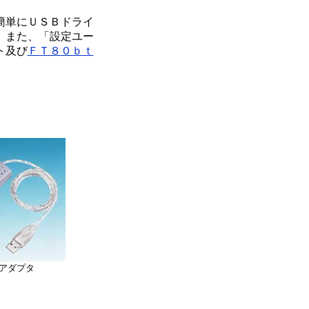
簡単にＵＳＢドライ
。また、「設定ユー
ト及び
ＦＴ８０ｂｔ
アダプタ