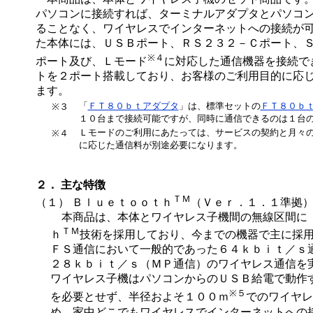
パソコンに接続すれば、ターミナルアダプタとパソコ
ることなく、ワイヤレスでインターネットへの接続が
た本体には、ＵＳＢポート、ＲＳ２３２－Ｃポート、
※４
ポート及び、Ｌモード
に対応した通信機器を接続で
トを２ポート搭載しており、お客様のご利用目的に応
ます。
「
ＦＴ８０ｂｔアダプタ
」は、標準セットの
ＦＴ８０ｂ
※３
１０台まで接続可能ですが、同時に通信できるのは１台
Ｌモードのご利用にあたっては、サービスの契約と月々
※４
に応じた通信料が別途必要になります。
２． 主な特徴
ＴＭ
（１） Ｂｌｕｅｔｏｏｔｈ
（Ｖｅｒ．１．１準拠
本商品は、本体とワイヤレス子機間の無線区間に 
ＴＭ
ｈ
技術を採用しており、今までの機器で主に採
ＦＳ通信において一般的であった６４ｋｂｉｔ／ｓ
２８ｋｂｉｔ／ｓ（ＭＰ通信）のワイヤレス通信を
ワイヤレス子機はパソコンからのＵＳＢ給電で動作
※５
を必要とせず、半径およそ１００ｍ
でのワイヤレ
め、家中どこでもワイヤレスでインターネットへの