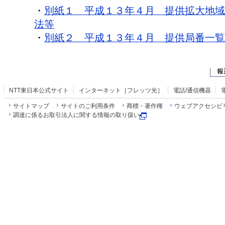
・
別紙１ 平成１３年４月 提供拡大地域
法等
・
別紙２ 平成１３年４月 提供局番一覧
NTT東日本公式サイト
インターネット［フレッツ光］
電話/通信機器
サイトマップ
サイトのご利用条件
商標・著作権
ウェブアクセシビ
調達に係るお取引法人に関する情報の取り扱い