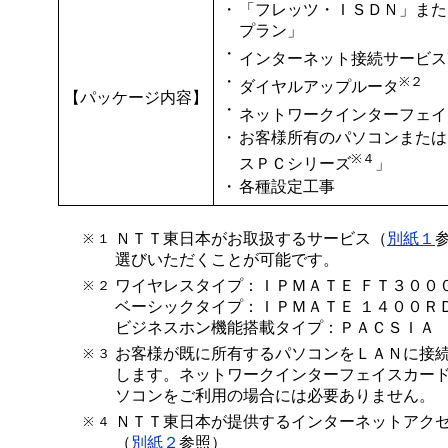
・
「フレッツ・ＩＳＤＮ」また
プラン」
・
インターネット接続サービス
・
※２
ダイヤルアップルータ
【パッケージ内容】
・
ネットワークインターフェイ
・
お客様所有のパソコンまたは
※４
スＰＣシリーズ
」
・
各種設定工事
ＮＴＴ東日本がお取扱するサービス（
別紙１
※ １
選びいただくことが可能です。
ワイヤレスタイプ：ＩＰＭＡＴＥ ＦＴ３００
※ ２
ベーシックタイプ：ＩＰＭＡＴＥ １４００Ｒ
ビジネスホン機能搭載タイプ：ＰＡＣＳＩＡ
お客様が既に所有するパソコンをＬＡＮに接
※ ３
します。ネットワークインターフェイスカー
ソコンをご利用の場合には必要ありません。
ＮＴＴ東日本が提供するインターネットアク
※ ４
（
別紙２
参照）