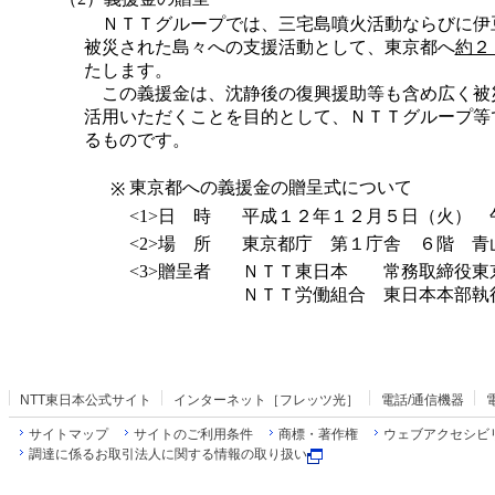
ＮＴＴグループでは、三宅島噴火活動ならびに伊
被災された島々への支援活動として、東京都へ
約２
たします。
この義援金は、沈静後の復興援助等も含め広く被
活用いただくことを目的として、ＮＴＴグループ等
るものです。
東京都への義援金の贈呈式について
※
<1>日 時
平成１２年１２月５日（火） 
<2>場 所
東京都庁 第１庁舎 ６階 青
<3>贈呈者
ＮＴＴ東日本
常務取締役東
ＮＴＴ労働組合
東日本本部執
NTT東日本公式サイト
インターネット［フレッツ光］
電話/通信機器
サイトマップ
サイトのご利用条件
商標・著作権
ウェブアクセシビ
調達に係るお取引法人に関する情報の取り扱い