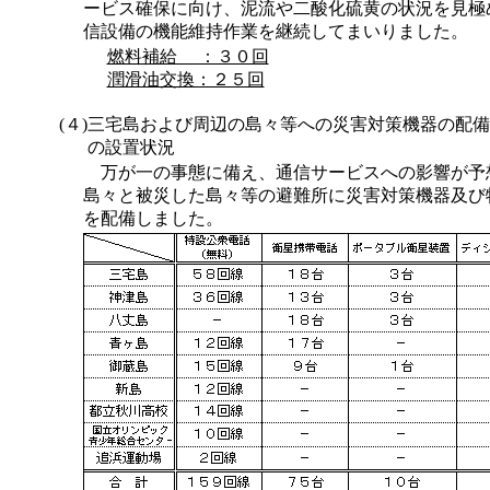
ービス確保に向け、泥流や二酸化硫黄の状況を見極
信設備の機能維持作業を継続してまいりました。
燃料補給 ：３０回
潤滑油交換：２５回
(４)
三宅島および周辺の島々等への災害対策機器の配備
の設置状況
万が一の事態に備え、通信サービスへの影響が予
島々と被災した島々等の避難所に災害対策機器及び
を配備しました。