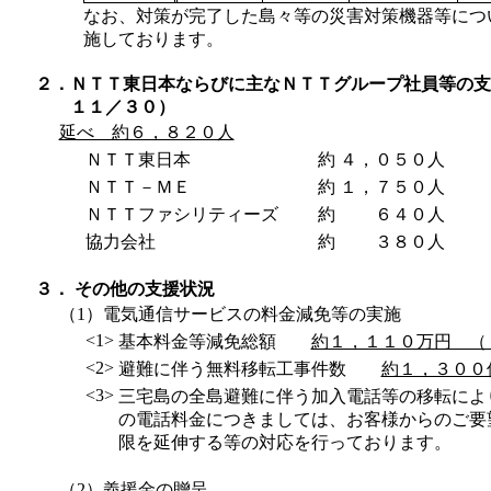
なお、対策が完了した島々等の災害対策機器等につ
施しております。
２．
ＮＴＴ東日本ならびに主なＮＴＴグループ社員等の支
１１／３０）
延べ 約６，８２０人
ＮＴＴ東日本
約
４，０５０人
ＮＴＴ－ＭＥ
約
１，７５０人
ＮＴＴファシリティーズ
約
６４０人
協力会社
約
３８０人
３． その他の支援状況
（1）電気通信サービスの料金減免等の実施
<1>
基本料金等減免総額
約１，１１０万円 （
<2>
避難に伴う無料移転工事件数
約１，３００
<3>
三宅島の全島避難に伴う加入電話等の移転によ
の電話料金につきましては、お客様からのご要
限を延伸する等の対応を行っております。
（2）義援金の贈呈