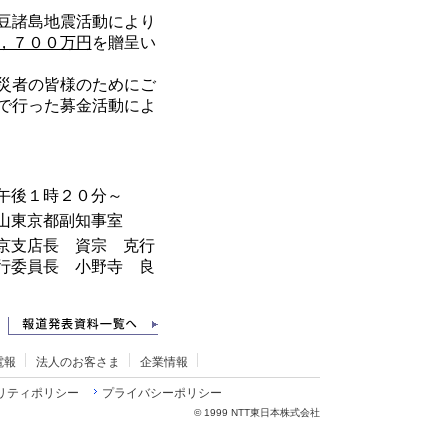
豆諸島地震活動により
，７００万円
を贈呈い
災者の皆様のためにご
で行った募金活動によ
午後１時２０分～
山東京都副知事室
京支店長
資宗 克行
行委員長
小野寺 良
電報
法人のお客さま
企業情報
リティポリシー
プライバシーポリシー
©
1999 NTT東日本株式会社