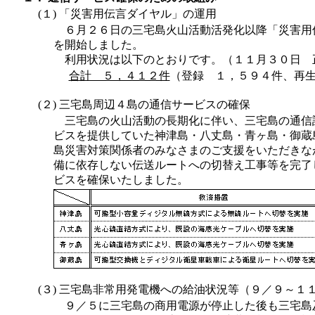
(１) 「災害用伝言ダイヤル」の運用
６月２６日の三宅島火山活動活発化以降「災害用
を開始しました。
利用状況は以下のとおりです。（１１月３０日 
合計 ５，４１２件
（登録 １，５９４件、再
(２) 三宅島周辺４島の通信サービスの確保
三宅島の火山活動の長期化に伴い、三宅島の通信
ビスを提供していた神津島・八丈島・青ヶ島・御蔵
島災害対策関係者のみなさまのご支援をいただきな
備に依存しない伝送ルートへの切替え工事等を完了
ビスを確保いたしました。
(３) 三宅島非常用発電機への給油状況等（９／９～１
９／５に三宅島の商用電源が停止した後も三宅島