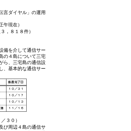
伝言ダイヤル」の運用
正午現在）
生３，８１８件）
設備を介して通信サー
島の４島について三宅
がら、三宅島の通信設
し、基本的な通信サー
１／３０）
及び周辺４島の通信サ