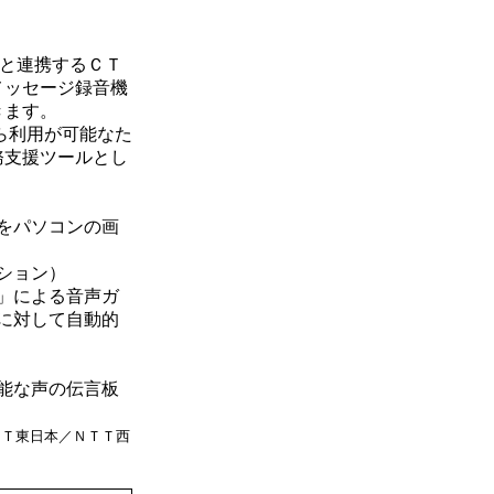
と連携するＣＴ
メッセージ録音機
きます。
ら利用が可能なた
務支援ツールとし
をパソコンの画
ション）
」による音声ガ
に対して自動的
能な声の伝言板
ＴＴ東日本／ＮＴＴ西