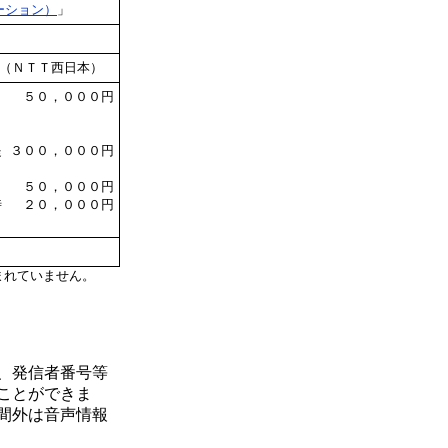
ーション）
」
（ＮＴＴ西日本）
５０，０００円
提
３００，０００円
５０，０００円
時
２０，０００円
まれていません。
、発信者番号等
ことができま
間外は音声情報