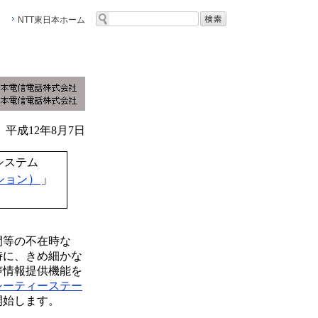
NTT東日本ホーム
平成12年8月7日
システム
）
」
ション
間等の不在時な
時に、きめ細かな
声情報提供機能を
シーティーステー
開始します。