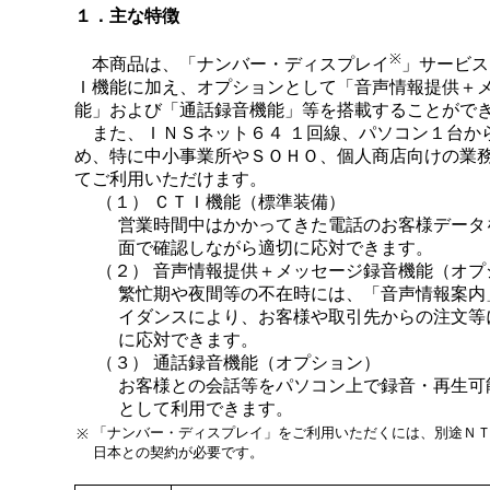
１．主な特徴
※
本商品は、「ナンバー・ディスプレイ
」サービス
Ｉ機能に加え、オプションとして「音声情報提供＋
能」および「通話録音機能」等を搭載することがで
また、ＩＮＳネット６４ １回線、パソコン１台か
め、特に中小事業所やＳＯＨＯ、個人商店向けの業
てご利用いただけます。
（１） ＣＴＩ機能（標準装備）
営業時間中はかかってきた電話のお客様データ
面で確認しながら適切に応対できます。
（２） 音声情報提供＋メッセージ録音機能（オプ
繁忙期や夜間等の不在時には、「音声情報案内
イダンスにより、お客様や取引先からの注文等
に応対できます。
（３） 通話録音機能（オプション）
お客様との会話等をパソコン上で録音・再生可
として利用できます。
「ナンバー・ディスプレイ」をご利用いただくには、別途Ｎ
※
日本との契約が必要です。