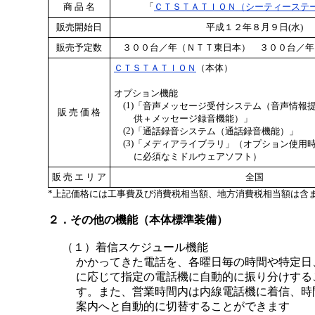
商 品 名
「
ＣＴＳＴＡＴＩＯＮ（シーティーステ
販売開始日
平成１２年８月９日(水)
販売予定数
３００台／年（ＮＴＴ東日本） ３００台／年
ＣＴＳＴＡＴＩＯＮ
（本体）
オプション機能
(1)
「音声メッセージ受付システム（音声情報
販 売 価 格
供＋メッセージ録音機能）」
(2)
「通話録音システム（通話録音機能）」
(3)
「メディアライブラリ」（オプション使用
に必須なミドルウェアソフト）
販 売 エ リ ア
全国
*
上記価格には工事費及び消費税相当額、地方消費税相当額は含
２．その他の機能（本体標準装備）
（１）着信スケジュール機能
かかってきた電話を、各曜日毎の時間や特定日
に応じて指定の電話機に自動的に振り分けする
す。また、営業時間内は内線電話機に着信、時
案内へと自動的に切替することができます