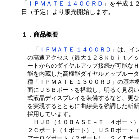
「
ＩＰＭＡＴＥ １４００ＲＤ
」を平成１
日（予定）より販売開始します。
１．商品概要
「
ＩＰＭＡＴＥ １４００ＲＤ
」は、イ
の高速アクセス（最大１２８ｋｂｉｔ／
ートからのダイヤルアップ接続が可能な
能を内蔵した高機能ダイヤルアップルー
種「ＩＰＭＡＴＥ １３００ＲＤ」の基本
面にＵＳＢポートを搭載し、明るく見易
式液晶ディスプレイを装備するなど、更
を実現するとともに曲線美を強調した斬
採用しています。
ＨＵＢ（１０ＢＡＳＥ－Ｔ ４ポート）
２Ｃポート（１ポート）、ＵＳＢポート
アナログポート（２ポート）、Ｓ／Ｔポ