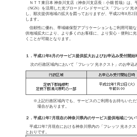
ＮＴＴ東日本 神奈川支店（神奈川支店長：小畑 哲哉）は、平
（NGN）を活用した光ブロードバンドサービス「フレッツ 光
し、順次提供地域の拡大を図っておりますが、平成22年8月2
します。
信頼性に優れ、帯域確保型アプリケーションもご利用可能な
供地域拡大により、より多くのお客様に、より安心・便利に光
くことが可能となります。
１．平成22年8月のサービス提供拡大およびお申込み受付開始
次の行政区域内において「フレッツ 光ネクスト」のお申込
※
上記行政区域内でも、サービスのご利用をお待ちいただ
場合があります。
２．平成22年7月現在の神奈川県内のサービス提供地域につい
平成22年7月現在における神奈川県内の「フレッツ 光ネク
とおりです。