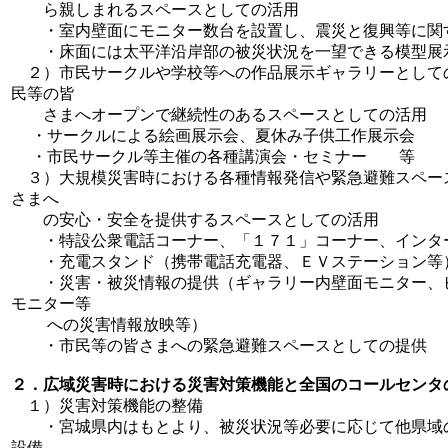
ら親しまれるスペースとしての活用
・室内壁面にモニター数台を設置し、震災と復興等に関
・床面には太平洋沿岸部の被災状況を一望できる模型
２）市民サークルや学校等への作品展示ギャラリーとして
民等の皆
さまへオープンで継続性のあるスペースとしての活用
・サークルによる絵画展示会、夏休み子供工作展示会
・市民サークル等主催の各種講演会・セミナー 等
３）大規模災害時における各種情報発信や緊急避難スペー
さまへ
の安心・安全を提供するスペースとしての活用
・特設公衆電話コーナー、「１７１」コーナー、インタ
・充電スタンド（携帯電話充電器、ＥＶステーション等
・災害・被災情報の提供（ギャラリー内壁面モニター、
モニター等
への災害情報放映等）
・市民等の皆さまへの緊急避難スペースとしての提供
２．広域災害時における災害対策機能と全国のコールセンタ
１）災害対策機能の整備
・宮城県内はもとより、被災状況等必要に応じて他県域
設備