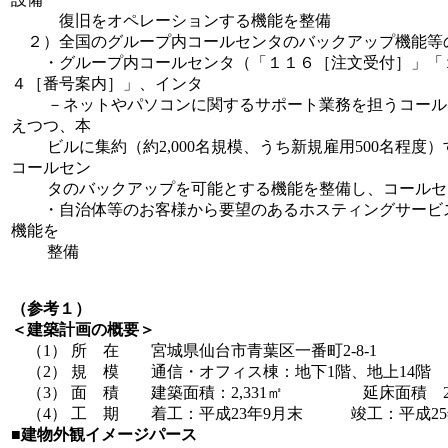
復旧をオペレーションする機能を整備
２）全国のグループ内コールセンタのバックアップ機能等
・グループ内コールセンタ（「１１６［注文受付］」「
４［番号案内］」、インタ
－ネットやパソコンに関するサポート業務を担うコール
えつつ、本
ビルに集約（約2,000名規模、うち新規雇用500名程度
コールセン
タのバックアップを可能とする機能を整備し、コールセ
・自治体等のお客様から要望のあるホスティングサービ
機能を
整備
（参考１）
＜建築計画の概要＞
（1） 所 在 宮城県仙台市青葉区一番町2-8-1
（2） 規 模 通信・オフィス棟：地下1階、地上14
（3） 面 積 建築面積：2,331㎡ 延床面積 29,
（4） 工 期 着工：平成23年9月末 竣工：平成25
■
建物外観イメージパース