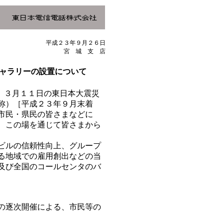
平成２３年９月２６日
宮 城 支 店
ギャラリーの設置について
、３月１１日の東日本大震災
称）［平成２３年９月末着
市民・県民の皆さまなどに
、この場を通じて皆さまから
ビルの信頼性向上、グループ
る地域での雇用創出などの当
及び全国のコールセンタのバ
の逐次開催による、市民等の