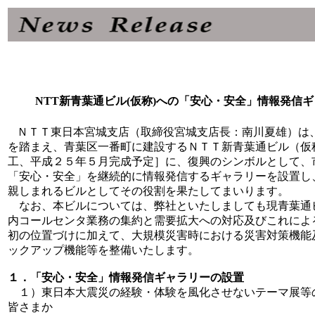
NTT新青葉通ビル(仮称)への「安心・安全」情報発信
ＮＴＴ東日本宮城支店（取締役宮城支店長：南川夏雄）は
を踏まえ、青葉区一番町に建設するＮＴＴ新青葉通ビル（仮
工、平成２５年５月完成予定］に、復興のシンボルとして、
「安心・安全」を継続的に情報発信するギャラリーを設置し
親しまれるビルとしてその役割を果たしてまいります。
なお、本ビルについては、弊社といたしましても現青葉通
内コールセンタ業務の集約と需要拡大への対応及びこれによ
初の位置づけに加えて、大規模災害時における災害対策機能
ックアップ機能等を整備いたします。
１．「安心・安全」情報発信ギャラリーの設置
１）東日本大震災の経験・体験を風化させないテーマ展等
皆さまか