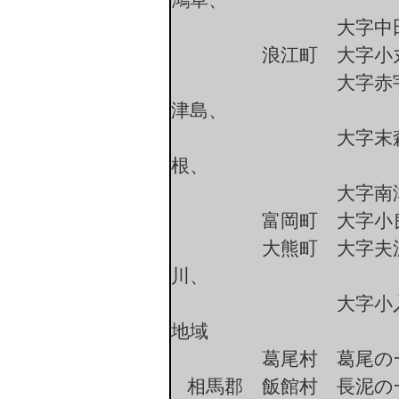
大字中田の一
浪江町 大字小丸、
大字赤宇木、大字
津島、
大字末森、大字津
根、
大字南津島、大
富岡町 大字小良ヶ
大熊町 大字夫沢、
川、
大字小入野、大字
地域
葛尾村 葛尾の一
相馬郡 飯館村 長泥の