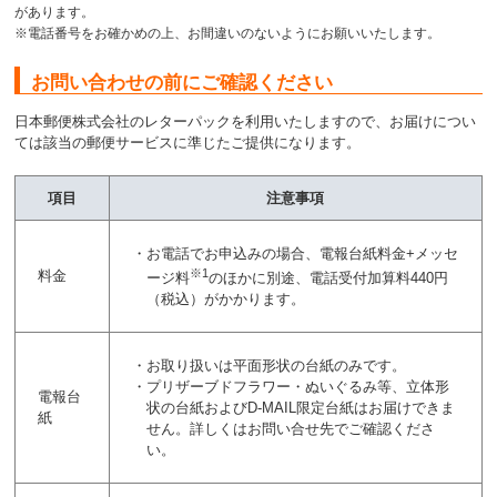
があります。
※電話番号をお確かめの上、お間違いのないようにお願いいたします。
お問い合わせの前にご確認ください
日本郵便株式会社のレターパックを利用いたしますので、お届けについ
ては該当の郵便サービスに準じたご提供になります。
項目
注意事項
・お電話でお申込みの場合、電報台紙料金+メッセ
※1
料金
ージ料
のほかに別途、電話受付加算料440円
（税込）がかかります。
・お取り扱いは平面形状の台紙のみです。
・プリザーブドフラワー・ぬいぐるみ等、立体形
電報台
状の台紙およびD-MAIL限定台紙はお届けできま
紙
せん。詳しくはお問い合せ先でご確認くださ
い。