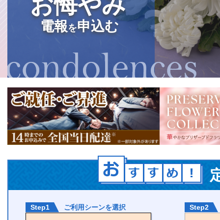
お悔やみ
電報
申込む
を
Step1
ご利用シーンを選択
Step2