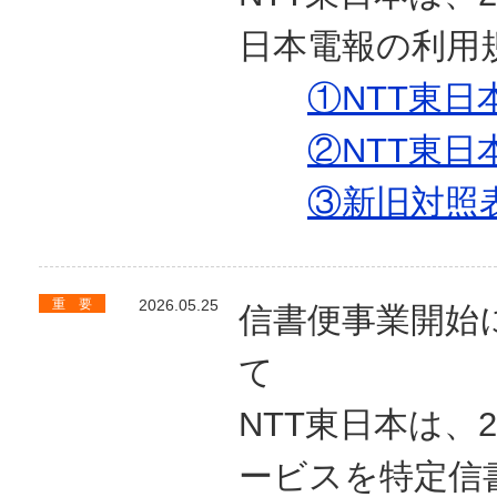
日本電報の利用
①NTT東日
②NTT東日
③新旧対照
重 要
2026.05.25
信書便事業開始
て
NTT東日本は、
ービスを特定信