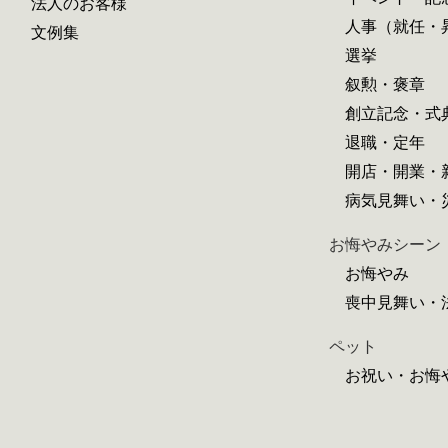
法人のお客様
人事（就任・
文例集
選挙
叙勲・褒章
創立記念・式
退職・定年
開店・開業・
病気見舞い・
お悔やみシーン
お悔やみ
喪中見舞い・
ペット
お祝い・お悔