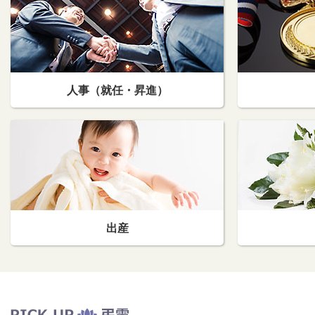
人事（就任・昇進）
出産