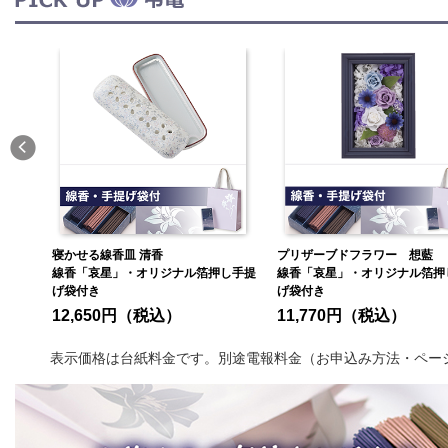
プリザーブドフラワー 想藍
うるし 菊あかり
し手提
線香「哀星」・オリジナル箔押し手提
線香「哀星」・オリジナル箔押
げ袋付き
げ袋付き
11,770円（税込）
8,470円（税込）
表示価格は台紙料金です。別途電報料金（お申込み方法・ペー