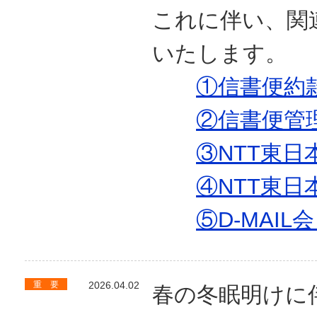
これに伴い、関
いたします。
①信書便約
②信書便管
③NTT東日
④NTT東日
⑤D-MAI
重 要
2026.04.02
春の冬眠明けに