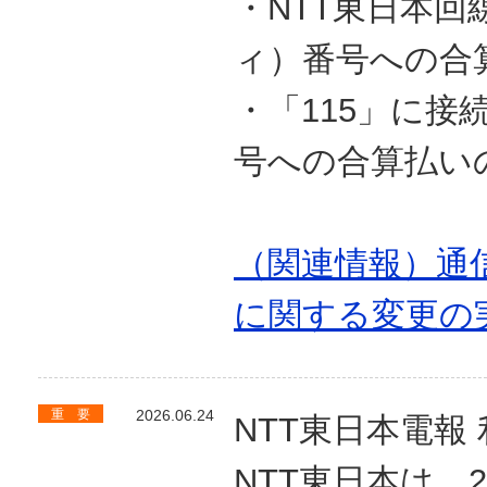
・NTT東日本
ィ）番号への合
・「115」に
号への合算払い
（関連情報）通
に関する変更の
重 要
2026.06.24
NTT東日本電報
NTT東日本は、2