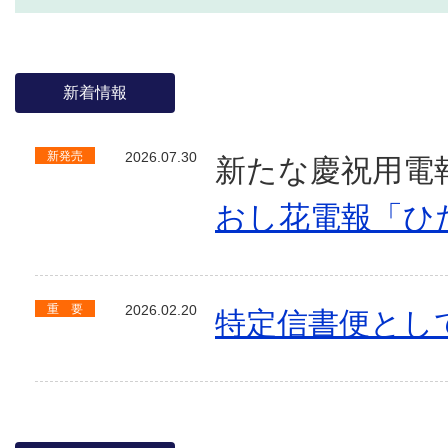
新着情報
新発売
2026.07.30
新たな慶祝用電
おし花電報「ひ
重 要
2026.02.20
特定信書便とし